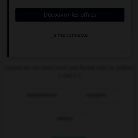

COURS DE FRANÇAIS
QUIZ
Lequel de ces mots n'est pas formé avec le préfixe
« mal » ?
malintentionné
malappris
malaxer