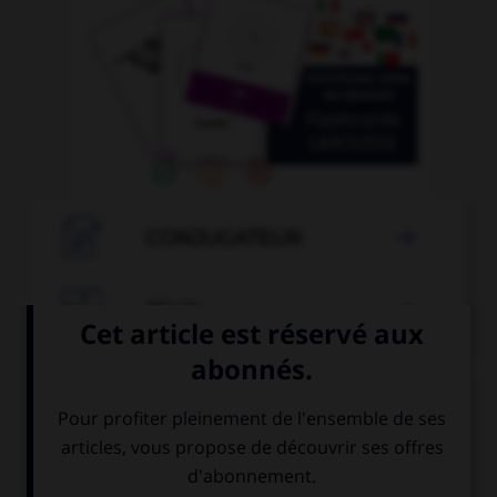

CONJUGATEUR


JEUX
