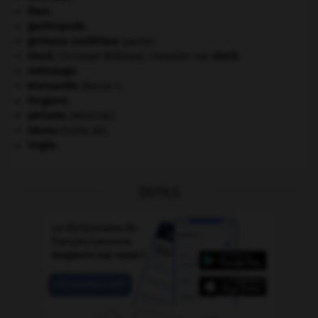
Élam
.
gastéropode.
germano-soviétique
(pacte).
Gluck
.
Christoph Willibald, chevalier von
Gluck
.
métrologie.
Normandie
(Basse-).
Pergame
.
périoste
.
[MÉDECINE]
Sèvres
(traité de).
Virgile
.
OUTILS