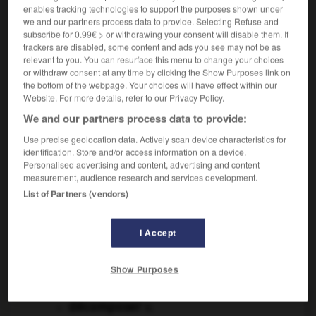
Diviser un tout en ses éléments simples.
1.
enables tracking technologies to support the purposes shown under
Synonyme :
we and our partners process data to provide. Selecting Refuse and
analyser
,
désagréger
,
désintégrer
,
disséquer
,
subscribe for 0.99€ > or withdrawing your consent will disable them. If
dissocier
,
scinder.
trackers are disabled, some content and ads you see may not be as
relevant to you. You can resurface this menu to change your choices
Contraire :
or withdraw consent at any time by clicking the Show Purposes link on
combiner, composer.
the bottom of the webpage. Your choices will have effect within our
Website. For more details, refer to our Privacy Policy.
Altérer une matière.
2.
We and our partners process data to provide:
Synonyme :
Use precise geolocation data. Actively scan device characteristics for
gâter
, pourrir,
putréfier.
– Littéraire :
corrompre.
identification. Store and/or access information on a device.
Personalised advertising and content, advertising and content
Modifier l'expression de quelqu'un.
3.
measurement, audience research and services development.
Synonyme :
List of Partners (vendors)
altérer,
défaire.
I Accept
VOUS CHERCHEZ PEUT-ÊTRE
Show Purposes
décomposer
v.