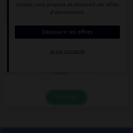
QUIZ
Un seul de ces mots prend un accent sur le « a ».
Lequel ?
béc…sse
ch…ssis
p…ssif
VALIDER