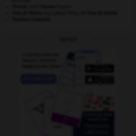
Rousseau.
Thomas
.
saint
Thomas
d'Aquin.
Tirso de Molina
.
fray Gabriel Téllez, dit
Tirso de Molina
.
Toyotomi Hideyoshi
.
OUTILS