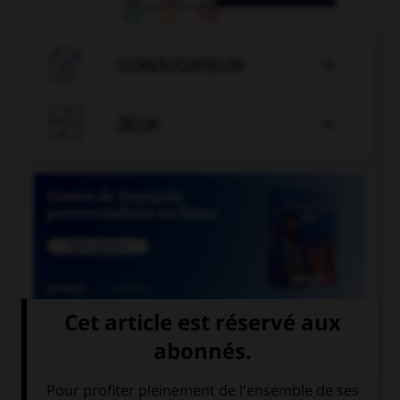

CONJUGATEUR


JEUX


COURS DE FRANÇAIS