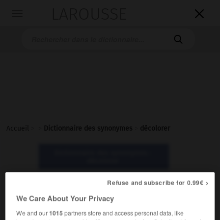
LAROUSSE

Toggle
navigation

Accueil
>
>
Dictionnaire des synonymes
>
décolorer
Dictionnaire des synonymes :
décolorer
Refuse and subscribe for 0.99€ >
décolorer
We Care About Your Privacy
verbe
We and our
1015
partners store and access personal data, like