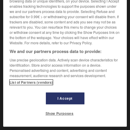
Enlever de la couleur.
browsing data or unique identifiers, on your device. Selecting I Accept
enables tracking technologies to support the purposes shown under
Synonyme :
we and our partners process data to provide. Selecting Refuse and
blanchir
,
défraîchir
, déteindre,
faner
,
ternir.
subscribe for 0.99€ > or withdrawing your consent will disable them. If
trackers are disabled, some content and ads you see may not be as
Contraire :
relevant to you. You can resurface this menu to change your choices
aviver, brunir, colorer, foncer, raviver, teinter.
or withdraw consent at any time by clicking the Show Purposes link on
– Littéraire :
teindre.
the bottom of the webpage. Your choices will have effect within our
Website. For more details, refer to our Privacy Policy.
We and our partners process data to provide:
Use precise geolocation data. Actively scan device characteristics for
VOUS CHERCHEZ PEUT-ÊTRE
identification. Store and/or access information on a device.
Personalised advertising and content, advertising and content
measurement, audience research and services development.
décolorer
v.
List of Partners (vendors)
Enlever de la couleur.
se décolorer
v.pr.
I Accept
Perdre sa couleur.
Show Purposes