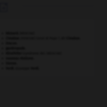

bézoard
.
[MÉDECINE]
Cimabue
.
Cenni di Pepo ?, dit
Cimabue
.
[PEINTURE]
Dracon
.
gastéropode.
Klinefelter
(syndrome de).
[MÉDECINE]
nouveau réalisme.
Sienne
.
Verdi
.
Giuseppe
Verdi
.