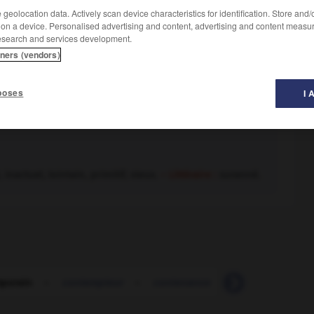
geolocation data. Actively scan device characteristics for identification. Store and
 on a device. Personalised advertising and content, advertising and content measu
esearch and services development.
tners (vendors)
poses
I 
nactuel, lointain, primitif, vieux.
– Littéraire :
suranné.
porain
-
contempteur
-
contenance
-
contenir
-