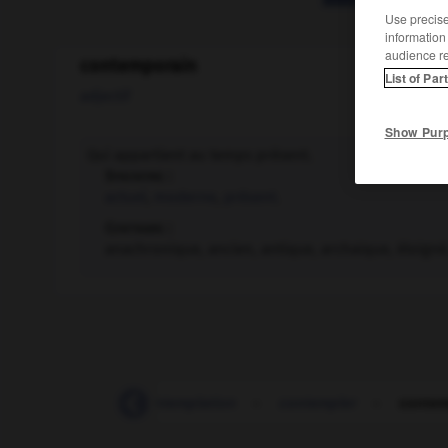
Use precise 
information
audience r
contemporain
List of Par
adjectif
Show Pur
Qui appartient au temps présent.
Synonyme :
actuel
,
moderne
,
présent.
Contraire :
anachronique, ancien, antique, archaïque, éloigné, i
contemplatif
-
contemplation
-
contempler
-
contem