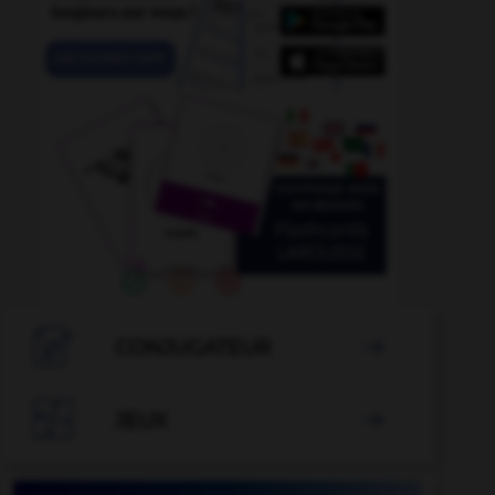

CONJUGATEUR


JEUX
