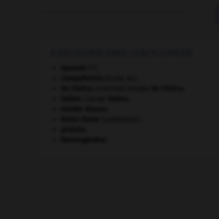
À DÉCOUVRIR DANS L'ENCYCLOPÉDIE
Apennin
(l').
Campoformio
(traité de).
De Chirico
.
Giorgio
De Chirico
.
[PEINTURE]
Galien
.
Claude
Galien
.
Guinée-Bissau
.
Notre-Dame
(cathédrale).
protiste.
thermogenèse.