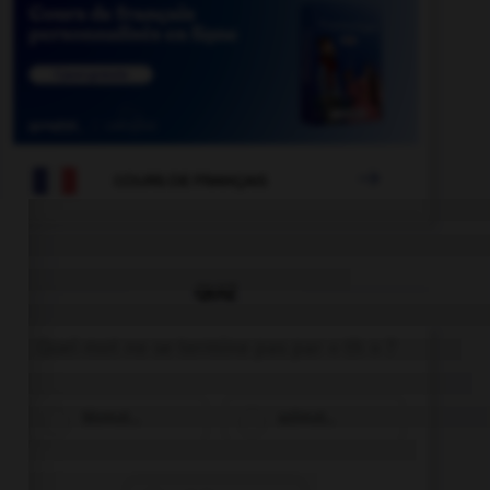

COURS DE FRANÇAIS
QUIZ
Quel mot ne se termine pas par « th » ?
bismut…
azimut…