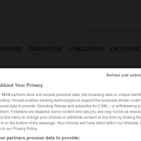
SHCARDS
TRADUCTEUR
CONJUGATEUR
ENCYCLOPÉD
Refuse and subsc
About Your Privacy
r
1015
partners store and access personal data, like browsing data or unique identif
ecting I Accept enables tracking technologies to support the purposes shown unde
ocess data to provide. Selecting Refuse and subscribe for 0.99€ > or withdrawing y
e them. If trackers are disabled, some content and ads you see may not be as relevan
ce this menu to change your choices or withdraw consent at any time by clicking t
nk on the bottom of the webpage. Your choices will have effect within our Website.
er to our Privacy Policy.
es synonymes :
ur partners process data to provide:
porain