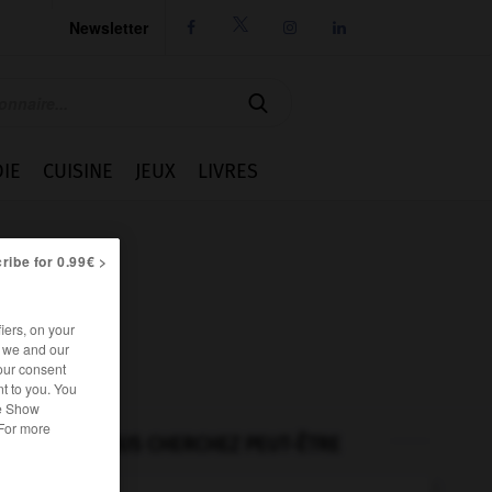
Newsletter




IE
CUISINE
JEUX
LIVRES
ribe for 0.99€ >
iers, on your
r we and our
our consent
t to you. You
he Show
 For more
VOUS CHERCHEZ PEUT-ÊTRE