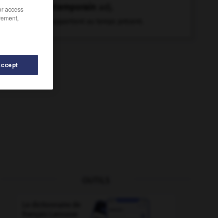
contemporain
adj.
/or access
rement,
Qui appartient au temps présent.
Accept
OUTILS
contenir (se)
-
content
-
conte
-
contemplateur
-