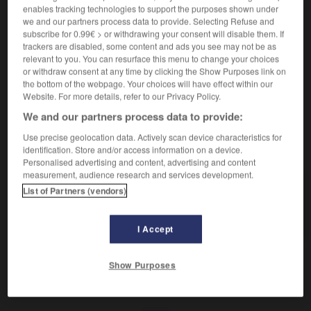
Refus du changement.
enables tracking technologies to support the purposes shown under
Synonyme :
we and our partners process data to provide. Selecting Refuse and
conformisme
,
passéisme
,
réaction
,
traditionalisme.
subscribe for 0.99€ > or withdrawing your consent will disable them. If
trackers are disabled, some content and ads you see may not be as
Contraire :
relevant to you. You can resurface this menu to change your choices
anticonformisme, futurisme, modernisme,
or withdraw consent at any time by clicking the Show Purposes link on
progressisme, réformisme.
the bottom of the webpage. Your choices will have effect within our
Website. For more details, refer to our Privacy Policy.
We and our partners process data to provide:
Use precise geolocation data. Actively scan device characteristics for
VOUS CHERCHEZ PEUT-ÊTRE
identification. Store and/or access information on a device.
Personalised advertising and content, advertising and content
measurement, audience research and services development.
conservatisme
n.m.
List of Partners (vendors)
Refus du changement.
I Accept
Show Purposes
-
conservation
-
conservatisme
-
conserve (de)
-