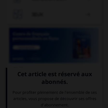

JEUX


COURS DE FRANÇAIS
QUIZ
« Qu'y a t il de plus tape à l'œil que le faux