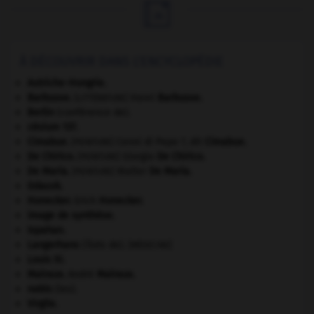

À DÉCOUVRIR DANS L'ENCYCLOPÉDIE
Autriche-Hongrie
.
Barbusse
.
Henri
Barbusse
.
[LITTÉRATURE]
Berlin
(conférence de).
césium 137.
Cimabue
.
Cenni di Pepo ?, dit
Cimabue
.
[PEINTURE]
De Chirico
.
Giorgio
De Chirico
.
[PEINTURE]
De Maria
.
Walter
De Maria
.
[PEINTURE]
Gdańsk
.
Honecker
.
Erich
Honecker
.
image de synthèse.
Ispahan
.
Langerhans
(îlots de).
[MÉDECINE]
Louis XI
.
Malraux
.
André
Malraux
.
nabis
(les).
Virgile
.