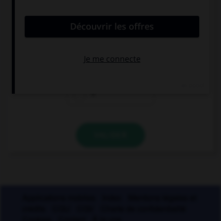
marbre ? ». Combien doit-on mettre de traits
d'union dans cette phrase ?
3
4
5
VALIDER
Applications mobiles
Index
Mentions légales et
crédits
CGU
CGV
Charte de confidentialité
Cookies
Contact
À la une