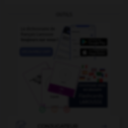
OUTILS

CONJUGATEUR
