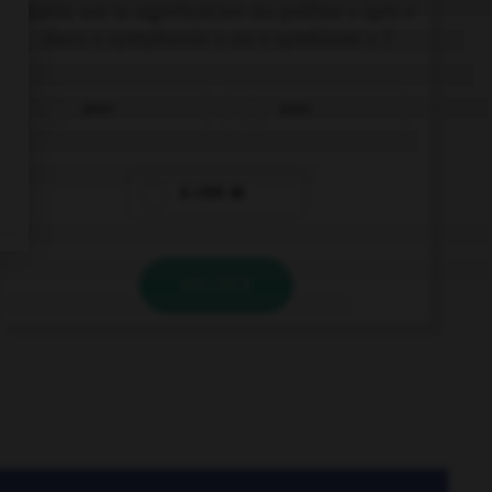
Quelle est la signification du préfixe « sym »
dans « symphonie » ou « symbiose » ?
pour
avec
à côté de
VALIDER