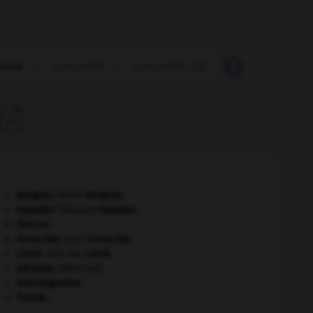
entré
-
concentrer
-
concentrer (se)
-
concept
-
c

Bergson
.
Henri
Bergson
.
Daladier
.
Édouard
Daladier
.
Dracon
.
Honecker
.
Erich
Honecker
.
Linné
.
Carl von
Linné
.
périoste
.
[MÉDECINE]
thermogenèse.
Tolède
.