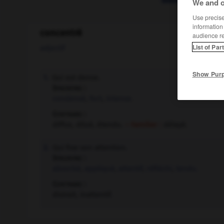
We and o
Use precise 
information
concentré
audience r
List of Par
adjectif
Show Pur
Qui est dense.
1.
Synonyme :
condensé
,
fort
,
intense.
Contraire :
diffus, dilué, étendu.
– Familier :
délayé.
Qui fixe son attention.
2.
Synonyme :
absorbé
,
appliqué
,
attentif
,
réfléchi
,
tendu.
Contraire :
distrait, inattentif.