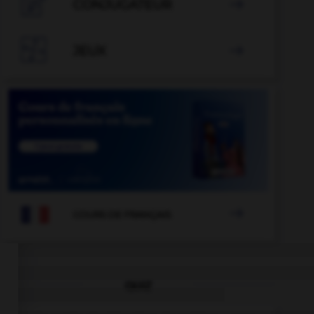

CONJUGATEUR


JEUX


COURS DE FRANÇAIS
QUIZ