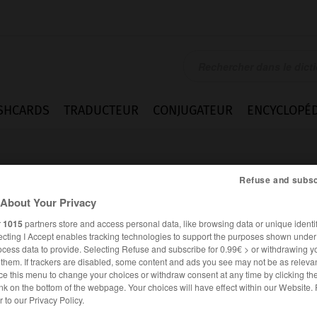
SHCARDS
TRADUCTEUR
CONJUGATEUR
ENCYCLOPÉD
Refuse and subsc
About Your Privacy
r
1015
partners store and access personal data, like browsing data or unique identif
ecting I Accept enables tracking technologies to support the purposes shown unde
ocess data to provide. Selecting Refuse and subscribe for 0.99€ > or withdrawing y
e them. If trackers are disabled, some content and ads you see may not be as relevan
ce this menu to change your choices or withdraw consent at any time by clicking t
nk on the bottom of the webpage. Your choices will have effect within our Website.
es synonymes :
er to our Privacy Policy.
entré