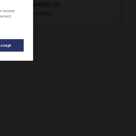
concentré
adj.
/or access
Qui est dense.
rement,
Accept