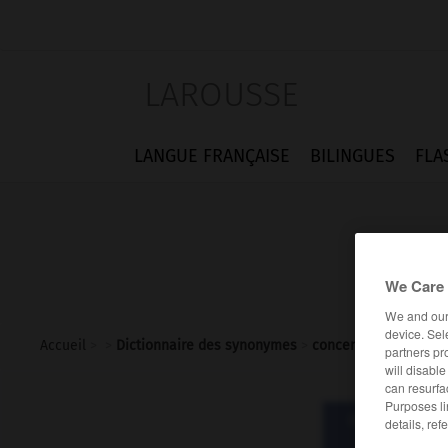
LAROUSSE
LANGUE FRANÇAISE
BILINGUES
FLA
We Care 
We and ou
device. Sel
Accueil
>
>
Dictionnaire des synonymes
>
concentré
partners pr
will disabl
can resurfa
Purposes li
Dictionnaire d
details, ref
conc