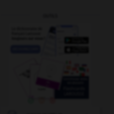
OUTILS
onception
-
concernant
-
concasser
-
concave
-