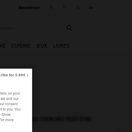
Newsletter




IE
CUISINE
JEUX
LIVRES
ribe for 0.99€ >
iers, on your
r we and our
our consent
t to you. You
he Show
VOUS CHERCHEZ PEUT-ÊTRE
 For more