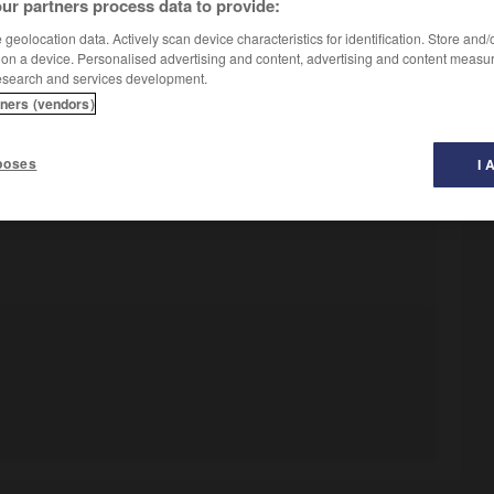
ur partners process data to provide:
geolocation data. Actively scan device characteristics for identification. Store and
 on a device. Personalised advertising and content, advertising and content measu
esearch and services development.
tners (vendors)
poses
I 