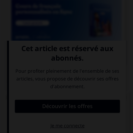

COURS DE FRANÇAIS
QUIZ
Lequel de ces mots ne doit pas prendre d'accent
circonflexe sur le « o » ?
enj…ler
caj…ler