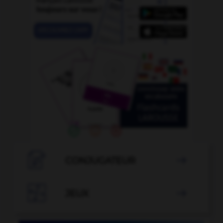

CONJUGATEUR


JEUX
