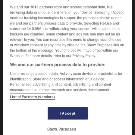
Domaine d'activité.
1.
We and our
1015
partners store and access personal data, like
Synonyme :
browsing data or unique identifiers, on your device. Selecting I Accept
branche
,
cercle
,
espace
,
étendue
,
sphère.
enables tracking technologies to support the purposes shown under
– Littéraire :
région.
we and our partners process data to provide. Selecting Refuse and
subscribe for 0.99€ > or withdrawing your consent will disable them. If
À tout bout de champ,
à chaque instant.
2.
trackers are disabled, some content and ads you see may not be as
Synonyme :
relevant to you. You can resurface this menu to change your choices
constamment
,
continuellement
,
fréquemment
,
or withdraw consent at any time by clicking the Show Purposes link on
the bottom of the webpage. Your choices will have effect within our
invariablement
, à longueur de temps,
régulièrement
,
Website. For more details, refer to our Privacy Policy.
toujours
, à tout instant, tout le temps, à tout propos.
– Littéraire :
continûment
,
sempiternellement.
We and our partners process data to provide:
Contraire :
Use precise geolocation data. Actively scan device characteristics for
identification. Store and/or access information on a device.
par accès, épisodiquement, exceptionnellement, par
Personalised advertising and content, advertising and content
instants, par intermittence, par intervalles,
measurement, audience research and services development.
irrégulièrement, par moments, occasionnellement,
List of Partners (vendors)
parfois, provisoirement, quelquefois, rarement,
sporadiquement, temporairement, de temps à autre,
de temps en temps, variablement.
I Accept
– Littéraire :
transitoirement.
Show Purposes