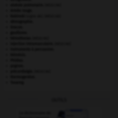
alvéole pulmonaire
.
[MÉDECINE]
Armée rouge
.
Babinski
(signe de).
[MÉDECINE]
démographie.
Dracon
.
gaullisme.
hémothorax
.
[MÉDECINE]
injection intramusculaire
.
[MÉDECINE]
instruments à percussion.
Némésis
.
Phidias
.
pogrom.
précordialgie
.
[MÉDECINE]
thermogenèse.
Touareg
.
OUTILS