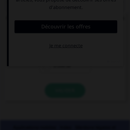
QUIZ
Quelle est la signification du préfixe « sym » dans
« symphonie » ou « symbiose » ?
pour
avec
à côté de
VALIDER
Applications mobiles
Index
Mentions légales et