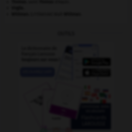
Thomas
.
saint
Thomas
d'Aquin.
Virgile
.
Whitman
.
Walt
Whitman
.
[LITTÉRATURE]
OUTILS