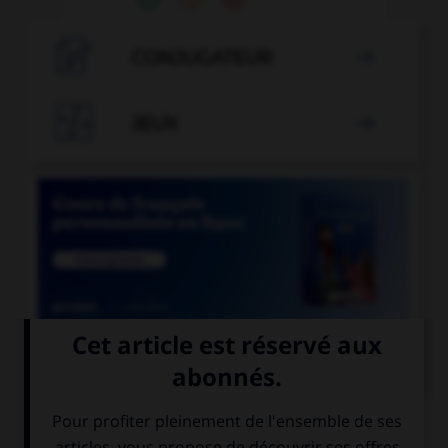

CONJUGATEUR


JEUX


COURS DE FRANÇAIS