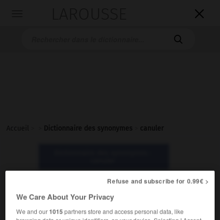
LAROUSSE

Toggle
navigation

Accueil
>
>
Dictionnaire des synonymes
>
canuler
Dictionnaire des synonymes :
canuler
Refuse and subscribe for 0.99€ >
canuler
We Care About Your Privacy
verbe
We and our
1015
partners store and access personal data, like
Populaire.