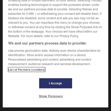
browsing data or unique identifiers, on your device. Selecting I Accept
enables tracking technologies to support the purposes shown under
Ennuyer quelqu'un par ses propos.
we and our partners process data to provide. Selecting Refuse and
subscribe for 0.99€ > or withdrawing your consent will disable them. If
Synonyme :
trackers are disabled, some content and ads you see may not be as
agacer
,
assommer
,
ennuyer
,
escagasser
,
excéder
,
relevant to you. You can resurface this menu to change your choices
fatiguer
,
lasser.
– Familier :
barber
, barbifier,
bassiner
,
or withdraw consent at any time by clicking the Show Purposes link on
casser les pieds,
embêter
,
empoisonner
,
enquiquiner
,
the bottom of the webpage. Your choices will have effect within our
prendre la tête,
raser
,
tanner.
– Littéraire :
importuner.
Website. For more details, refer to our Privacy Policy.
– Populaire :
casser les bonbons, cavaler,
emmerder
,
We and our partners process data to provide:
faire braire, faire chier, gonfler,
pomper.
Use precise geolocation data. Actively scan device characteristics for
identification. Store and/or access information on a device.
Personalised advertising and content, advertising and content
measurement, audience research and services development.
VOUS CHERCHEZ PEUT-ÊTRE
List of Partners (vendors)
canuler
v.
I Accept
Ennuyer quelqu'un par ses propos.
Show Purposes