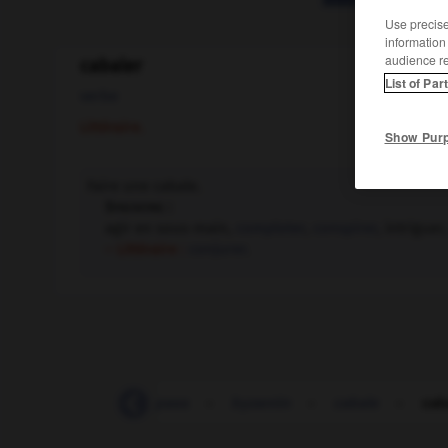
Use precise 
information
audience r
cabaler
List of Par
verbe
Littéraire.
Show Pur
Faire une cabale.
Synonyme :
agir en sous-main,
comploter
,
conspirer
, intriguer,
– Littéraire :
conjurer.
-
bye bye !
-
by-pass
-
byzantin
-
cabale
-
cab