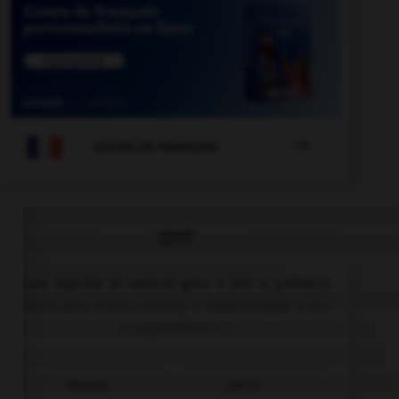

COURS DE FRANÇAIS
QUIZ
Que signifie le radical grec « lith », présent
dans des mots comme « néolithique » ou
« coprolithe » ?
époque
pierre