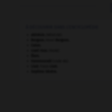
À DÉCOUVRIR DANS L'ENCYCLOPÉDIE
akinésie
.
[MÉDECINE]
Bergson
.
Henri
Bergson
.
Caton
.
coati roux
.
[FAUNE]
Élam
.
Hammourabi
(code de).
Liszt
.
Franz
Liszt
.
Septime Sévère
.