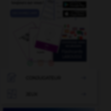

CONJUGATEUR


JEUX
