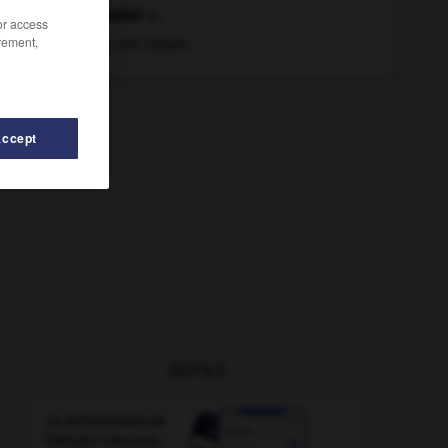
cabaler
v.
/or access
rement,
Faire une cabale.
Accept
OUTILS
-
cabaretier
-
buvoter
-
bye bye !
-
by-pass
-