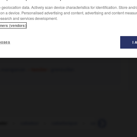
geolocation data. Actively scan device characteristics for identification. Store and
 on a device. Personalised advertising and content, advertising and content measu
esearch and services development.
tners (vendors)
poses
I 
manigancer.
– Familier :
grenouiller.
aler
-
cabaleur
-
cabalistique
-
cabane
-
cabaret