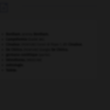

Bentham
.
Jeremy
Bentham
.
Campoformio
(traité de).
Cimabue
.
Cenni di Pepo ?, dit
Cimabue
.
[PEINTURE]
De Chirico
.
Giorgio
De Chirico
.
[PEINTURE]
germano-soviétique
(pacte).
hémothorax
.
[MÉDECINE]
métrologie.
Tolède
.