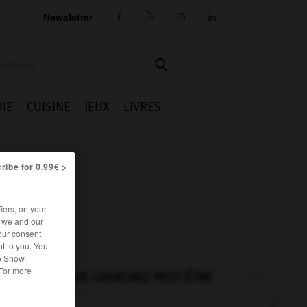
Newsletter




IE
CUISINE
JEUX
LIVRES
ribe for 0.99€ >
iers, on your
r we and our
our consent
t to you. You
he Show
 For more
VOUS CHERCHEZ PEUT-ÊTRE