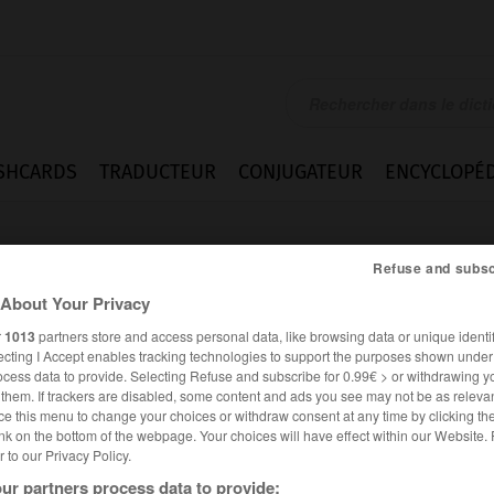
SHCARDS
TRADUCTEUR
CONJUGATEUR
ENCYCLOPÉD
Refuse and subsc
About Your Privacy
r
1013
partners store and access personal data, like browsing data or unique identif
ecting I Accept enables tracking technologies to support the purposes shown unde
ocess data to provide. Selecting Refuse and subscribe for 0.99€ > or withdrawing y
e them. If trackers are disabled, some content and ads you see may not be as relevan
ce this menu to change your choices or withdraw consent at any time by clicking t
nk on the bottom of the webpage. Your choices will have effect within our Website.
er to our Privacy Policy.
es synonymes :
aler
ur partners process data to provide: