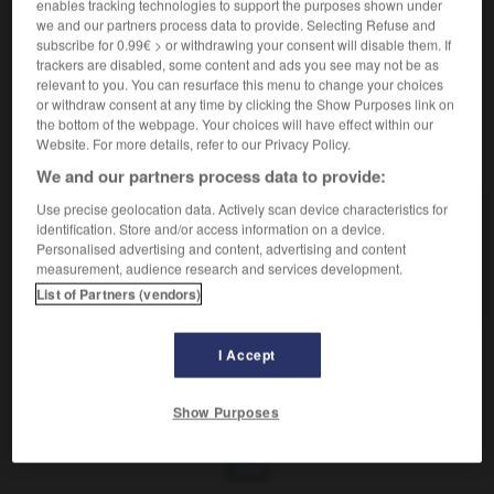
Utilisation de deux thèmes musicaux différents.
enables tracking technologies to support the purposes shown under
we and our partners process data to provide. Selecting Refuse and
Synonyme :
subscribe for 0.99€ > or withdrawing your consent will disable them. If
dithématisme.
trackers are disabled, some content and ads you see may not be as
relevant to you. You can resurface this menu to change your choices
or withdraw consent at any time by clicking the Show Purposes link on
the bottom of the webpage. Your choices will have effect within our
Website. For more details, refer to our Privacy Policy.
VOUS CHERCHEZ PEUT-ÊTRE
We and our partners process data to provide:
Use precise geolocation data. Actively scan device characteristics for
bithématisme
n.m.
identification. Store and/or access information on a device.
Personalised advertising and content, advertising and content
Utilisation de deux thèmes musicaux
measurement, audience research and services development.
différents.
List of Partners (vendors)
I Accept
ier
-
bisulfure
-
bithématisme
-
bitume
-
bitumer
Show Purposes
