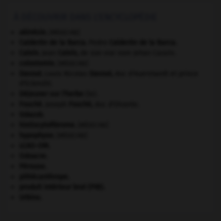
À DÉCOUVRIR DANS L'ENCYCLOPÉDIE
akinésie
.
[MÉDECINE]
Calderón de la Barca
.
Pedro
Calderón de la Barca
.
Calvin
.
Jean
Calvin
,
de son vrai nom Jehan Cauvin.
colostomie
.
[MÉDECINE]
Davout
.
Louis Nicolas
Davout
,
duc d'Auerstaedt et prince
d'Eckmühl.
Déjeuner sur l'herbe
(le).
Fouché
.
Joseph
Fouché
,
duc d'Otrante.
Gdańsk
.
histiocytofibrome
.
[MÉDECINE]
hypophyse
.
[MÉDECINE]
LCAO-OM.
Odoacre
.
Pérouse
.
pithécanthrope.
produit intérieur brut (PIB).
Urbino
.