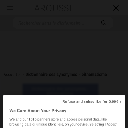
LAROUSSE

Toggle
navigation

Accueil
>
>
Dictionnaire des synonymes
>
bithématisme
Dictionnaire des synonymes :
bithématisme
Refuse and subscribe for 0.99€ >
bithématisme
We Care About Your Privacy
nom masculin
We and our
1015
partners store and access personal data, like
browsing data or unique identifiers, on your device. Selecting I Accept