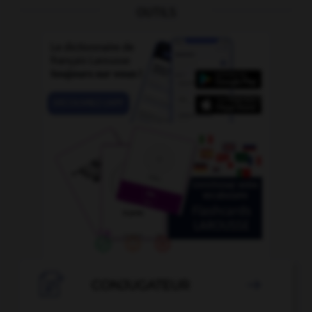
OUTILS

CONJUGATEUR
