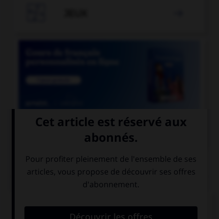

JEUX


COURS DE FRANÇAIS
QUIZ
Lequel de ces substantifs masculins se finissant
par le son [oir] ne prend pas de « e » ?