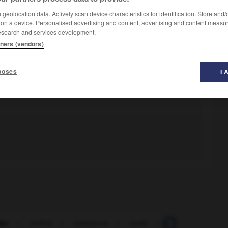
geolocation data. Actively scan device characteristics for identification. Store and
 on a device. Personalised advertising and content, advertising and content measu
esearch and services development.
tners (vendors)
poses
I 
ler
-
bélître
-
belladone
-
belle
-
belle-dame
-