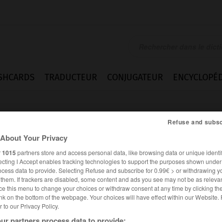
SHCARDS
TRADUCTEUR
CONJUGATEUR
ENCYCLOPÉD
Refuse and subsc
About Your Privacy
r
1015
partners store and access personal data, like browsing data or unique identif
ecting I Accept enables tracking technologies to support the purposes shown unde
ocess data to provide. Selecting Refuse and subscribe for 0.99€ > or withdrawing y
e them. If trackers are disabled, some content and ads you see may not be as relevan
ce this menu to change your choices or withdraw consent at any time by clicking t
nk on the bottom of the webpage. Your choices will have effect within our Website.
er to our Privacy Policy.
es synonymes :
ler
ur partners process data to provide: