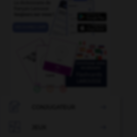

CONJUGATEUR


JEUX
