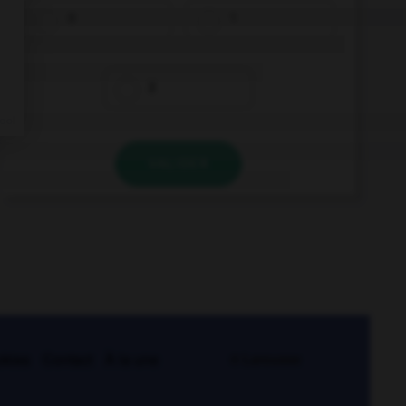
0
1
2
VALIDER
kies
Contact
À la une
© Larousse