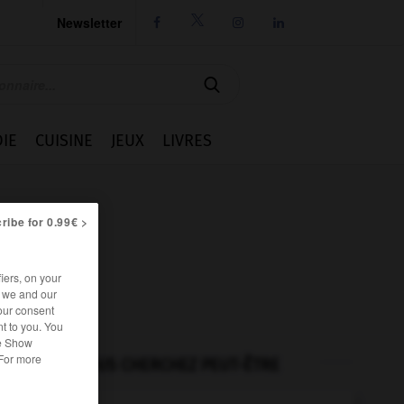
Newsletter




IE
CUISINE
JEUX
LIVRES
ribe for 0.99€ >
iers, on your
r we and our
our consent
t to you. You
he Show
 For more
VOUS CHERCHEZ PEUT-ÊTRE