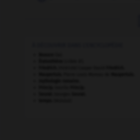
À DÉCOUVRIR DANS L'ENCYCLOPÉDIE
Beauce
(la).
Ératosthène
(crible d').
Friedrich
.
Caspar David
Friedrich
.
[PEINTURE]
Maupertuis
.
Pierre Louis Moreau de
Maupertuis
.
mythologie romaine.
Princip
.
Gavrilo
Princip
.
Seurat
.
Georges
Seurat
.
tempo
.
[MUSIQUE]