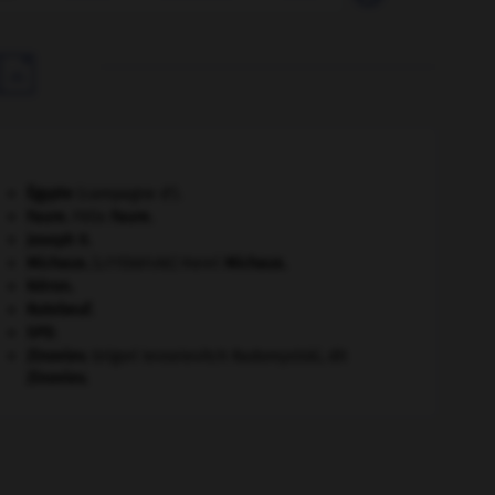

Égypte
(campagne d').
Faure
.
Félix
Faure
.
Joseph II
.
Michaux
.
Henri
Michaux
.
[LITTÉRATURE]
Néron
.
Rutebeuf
.
SPD
.
Zinoviev
.
Grigori Ievseïevitch Radomyslski, dit
Zinoviev
.