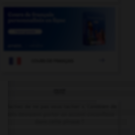

COURS DE FRANÇAIS
QUIZ
« Tachez de ne pas vous tacher ». Combien de
mots devraient porter un accent circonflexe
dans cette phrase ?