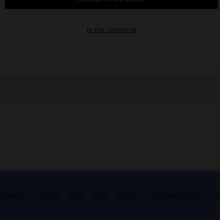
légales et crédits
CGU
CGV
Charte de confidentialité
Coo