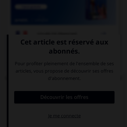

COURS DE FRANÇAIS
QUIZ
Lorsque « halte-garderie » est au pluriel, à quel(s)
élément(s) mettez-vous un « s » ?
aux deux termes
au premier
terme