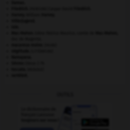
Damas
.
Friedrich
.
Caspar David
Friedrich
.
[PEINTURE]
Harvey
.
William
Harvey
.
Hitlerjugend
.
Iole
.
Mac-Mahon
.
Edme Patrice Maurice, comte de
Mac-Mahon
,
duc de Magenta.
macareux moine
.
[FAUNE]
négritude
.
[LITTÉRATURE]
Ramayana
.
Sèvres
(Deux-) 79.
toccata
.
[MUSIQUE]
vertébré.
OUTILS