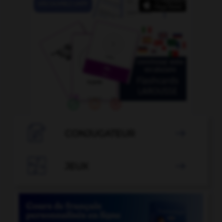

CONJUGATEUR


JEUX
