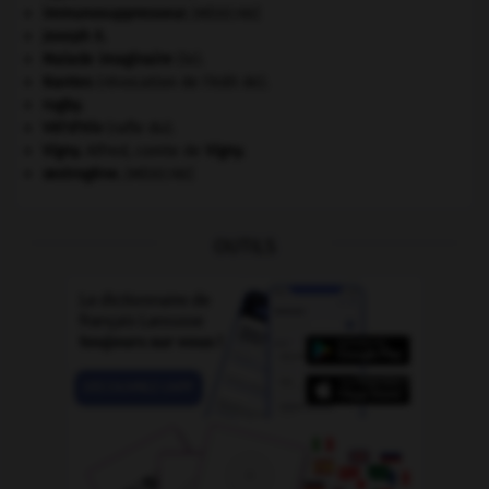
immunosuppresseur
.
[MÉDECINE]
Joseph II
.
Malade imaginaire
(le).
Nantes
(révocation de l'édit de).
rugby.
Vél'd'Hiv
(rafle du).
Vigny
.
Alfred, comte de
Vigny
.
œstrogène
.
[MÉDECINE]
OUTILS