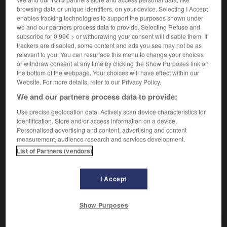
Succession régulière.
1.
browsing data or unique identifiers, on your device. Selecting I Accept
Synonyme :
enables tracking technologies to support the purposes shown under
alternative
,
périodicité
,
roulement
,
série
,
succession
,
we and our partners process data to provide. Selecting Refuse and
suite
,
variation.
subscribe for 0.99€ > or withdrawing your consent will disable them. If
trackers are disabled, some content and ads you see may not be as
Contraire :
relevant to you. You can resurface this menu to change your choices
continuité.
or withdraw consent at any time by clicking the Show Purposes link on
the bottom of the webpage. Your choices will have effect within our
En alternance,
chacun à son tour.
2.
Website. For more details, refer to our Privacy Policy.
Synonyme :
We and our partners process data to provide:
alternativement
,
successivement
, tour à tour, à tour
de rôle.
Use precise geolocation data. Actively scan device characteristics for
identification. Store and/or access information on a device.
Contraire :
Personalised advertising and content, advertising and content
constamment, continuellement.
measurement, audience research and services development.
– Littéraire :
continûment.
List of Partners (vendors)
I Accept
VOUS CHERCHEZ PEUT-ÊTRE
Show Purposes