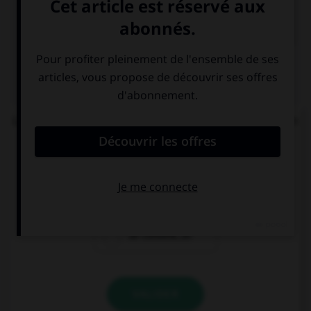

COURS DE FRANÇAIS
QUIZ
Lequel de ces mots se termine par « llier » et non
« ller » ?
un écaill…er
un quincaill…er
un conseill…er
VALIDER