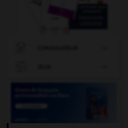

CONJUGATEUR


JEUX
