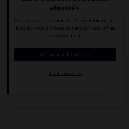
os longs (fémur, tibia, péroné, humérus, radius, cubitus).
Médias associés
Fémur
Tibia
Types de fractures