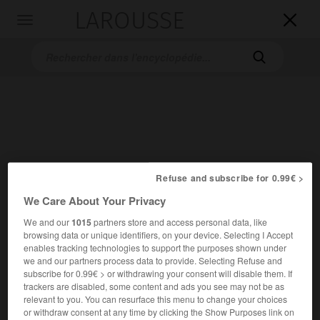
LAROUSSE

Toggle
navigation

Refuse and subscribe for 0.99€ >
Accueil
>
Encyclopédie [medical]
>
diaphyse
We Care About Your Privacy
diaphyse
We and our
1015
partners store and access personal data, like
browsing data or unique identifiers, on your device. Selecting I Accept
enables tracking technologies to support the purposes shown under
we and our partners process data to provide. Selecting Refuse and
subscribe for 0.99€ > or withdrawing your consent will disable them. If
Cet article est extrait de l'ouvrage « Larousse Médical ».
trackers are disabled, some content and ads you see may not be as
relevant to you. You can resurface this menu to change your choices
or withdraw consent at any time by clicking the Show Purposes link on