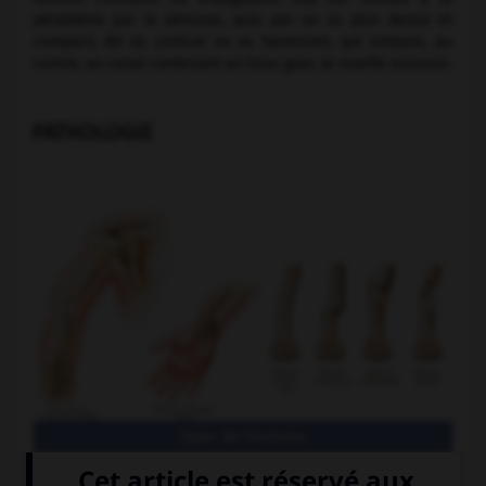
périphérie par le périoste, puis par un os plus dense et
compact, dit os cortical ou os haversien, qui entoure, au
centre, un canal contenant un tissu gras, la moelle osseuse.
PATHOLOGIE
Types de fractures
Les fractures osseuses atteignent souvent la diaphyse des