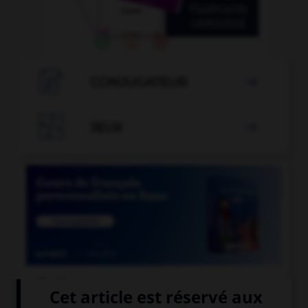

CONJUGATEUR


JEUX


COURS DE FRANÇAIS