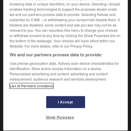
browsing data or unique identifiers, on your device. Selecting I Accept
enables tracking technologies to support the purposes shown under
Qui est fou.
we and our partners process data to provide. Selecting Refuse and
Synonyme :
subscribe for 0.99€ > or withdrawing your consent will disable them. If
dément
,
dérangé
,
désaxé
,
déséquilibré
,
fou.
trackers are disabled, some content and ads you see may not be as
– Familier :
braque
,
cinglé
,
détraqué
,
dingue
,
fada
,
relevant to you. You can resurface this menu to change your choices
fêlé
,
frappé
,
loufoque
,
maboul
,
malade
,
marteau
,
or withdraw consent at any time by clicking the Show Purposes link on
piqué
,
ravagé
,
tapé
,
timbré
, toc-toc,
toqué
,
zinzin.
the bottom of the webpage. Your choices will have effect within our
Website. For more details, refer to our Privacy Policy.
– Populaire :
azimuté
,
barge
,
barjo
,
barjot
,
branque
,
brindezingue, chtarbé,
cinoque
,
cintré
,
déjanté
,
We and our partners process data to provide:
dingo
,
folingue
,
fondu
, frapadingue,
givré
,
jeté
, louf,
Use precise geolocation data. Actively scan device characteristics for
louftingue, ouf,
sinoc
,
sinoque
,
siphonné
,
tordu.
identification. Store and/or access information on a device.
Personalised advertising and content, advertising and content
measurement, audience research and services development.
List of Partners (vendors)
VOUS CHERCHEZ PEUT-ÊTRE
I Accept
allumé
adj.
Show Purposes
Qui est fou.