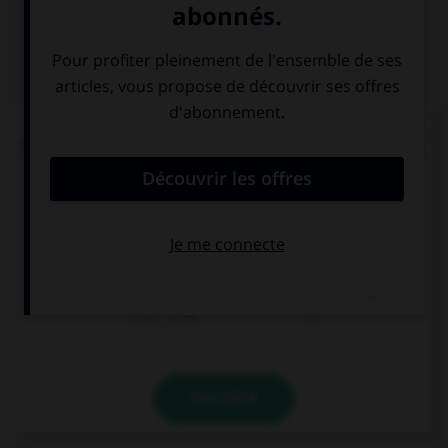
QUIZ
« Ma [foi], c'est la dernière [foi] que je vends du
[foi] dans la ville de [foi] » (comptine enfantine).
Combien y a-t-il de graphies du son [foi] ?
2
3
4
VALIDER