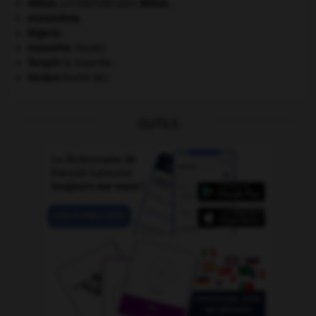
Milton
.
John
Milton
.
[LITTÉRATURE]
monotrème.
Nigeria
.
roussette
.
[FAUNE]
Tarquin
le Superbe .
Verdun
(traité de).
OUTILS