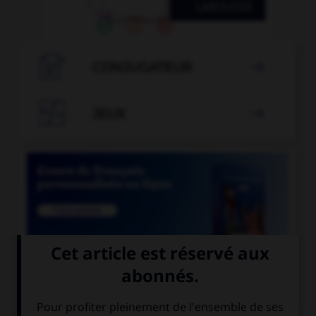

CONJUGATEUR


JEUX


COURS DE FRANÇAIS