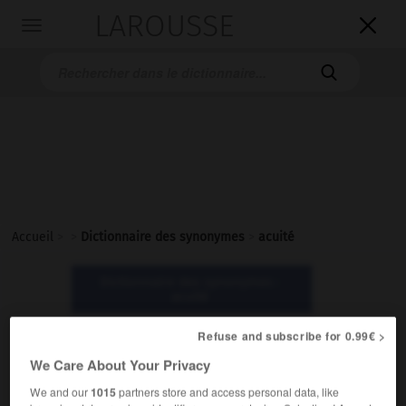
LAROUSSE

Toggle
navigation

Accueil
>
>
Dictionnaire des synonymes
>
acuité
Dictionnaire des synonymes :
acuité
Refuse and subscribe for 0.99€ >
acuité
We Care About Your Privacy
nom féminin
We and our
1015
partners store and access personal data, like