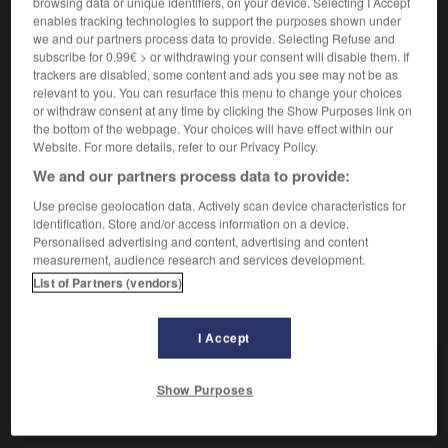
browsing data or unique identifiers, on your device. Selecting I Accept
Qualité de ce qui est aigu.
1.
enables tracking technologies to support the purposes shown under
Synonyme :
we and our partners process data to provide. Selecting Refuse and
clairvoyance
,
discernement
,
finesse
,
justesse
,
lucidité
,
subscribe for 0.99€ > or withdrawing your consent will disable them. If
pénétration
,
perspicacité
,
pertinence
,
profondeur
,
trackers are disabled, some content and ads you see may not be as
sûreté.
– Littéraire :
vivacité.
relevant to you. You can resurface this menu to change your choices
or withdraw consent at any time by clicking the Show Purposes link on
Contraire :
the bottom of the webpage. Your choices will have effect within our
aveuglement, faiblesse.
– Littéraire :
cécité.
Website. For more details, refer to our Privacy Policy.
We and our partners process data to provide:
Caractère intense.
2.
Synonyme :
Use precise geolocation data. Actively scan device characteristics for
force
,
intensité
,
puissance.
identification. Store and/or access information on a device.
Personalised advertising and content, advertising and content
measurement, audience research and services development.
List of Partners (vendors)
VOUS CHERCHEZ PEUT-ÊTRE
I Accept
acuité
n.f.
Show Purposes
Qualité de ce qui est aigu.