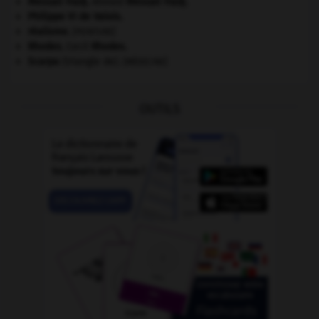
Messali Hadj
.
Ahmed
Messali Hadj
.
Philippe VI de Valois
.
réalisme
.
[PEINTURE]
Rhodes
.
Cecil
Rhodes
.
Scarpa
(triangle de).
[MÉDECINE]
OUTILS