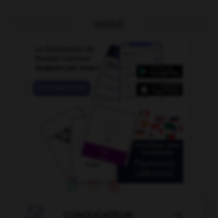
OUTILS

CONJUGATEUR
