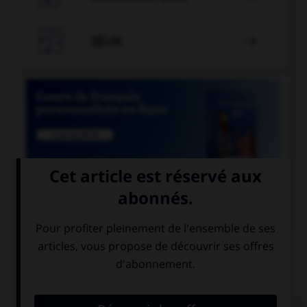

JEUX


COURS DE FRANÇAIS
QUIZ
Le suffixe « able » permet de former :