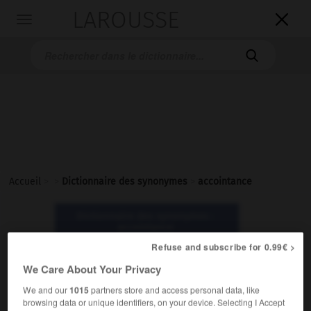
LAROUSSE

Toggle
navigation

Accueil
>
>
Dictionnaire des synonymes
>
accointance
Dictionnaire des synonymes :
accointance
Refuse and subscribe for 0.99€ >
accointance
We Care About Your Privacy
nom féminin
We and our
1015
partners store and access personal data, like
browsing data or unique identifiers, on your device. Selecting I Accept