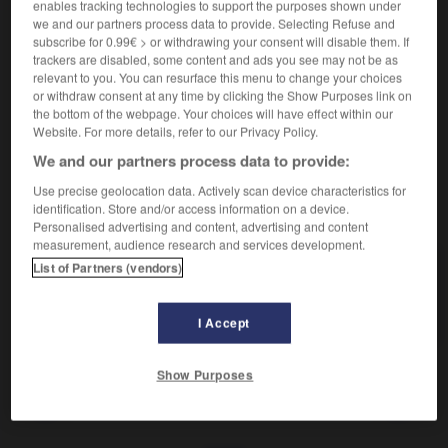
Lien entretenu avec quelqu'un.
enables tracking technologies to support the purposes shown under
we and our partners process data to provide. Selecting Refuse and
Synonyme :
subscribe for 0.99€ > or withdrawing your consent will disable them. If
affinité
,
attaches
,
commerce
,
fréquentation
,
lien
,
trackers are disabled, some content and ads you see may not be as
rapport
,
relation.
– Littéraire :
liaison.
relevant to you. You can resurface this menu to change your choices
or withdraw consent at any time by clicking the Show Purposes link on
Contraire :
the bottom of the webpage. Your choices will have effect within our
détachement, éloignement, séparation.
Website. For more details, refer to our Privacy Policy.
We and our partners process data to provide:
Use precise geolocation data. Actively scan device characteristics for
identification. Store and/or access information on a device.
VOUS CHERCHEZ PEUT-ÊTRE
Personalised advertising and content, advertising and content
measurement, audience research and services development.
List of Partners (vendors)
accointance
n.f.
Lien entretenu avec quelqu'un.
I Accept
Show Purposes
-
acclimater (s')
-
accointance
-
accointer (s')
-
ac