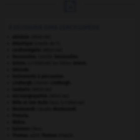

À DÉCOUVRIR DANS L'ENCYCLOPÉDIE
akinésie
.
[MÉDECINE]
Atlantique
(charte de l').
cardiomégalie
.
[MÉDECINE]
Desmoulins
.
Camille
Desmoulins
.
Grimm
.
les frères
Grimm
.
[LITTÉRATURE]
Hésiode
.
instruments à percussion.
Lindbergh
.
Charles
Lindbergh
.
lombaire
.
[MÉDECINE]
microangiopathie
.
[MÉDECINE]
Mille et Une Nuits
(les).
[LITTÉRATURE]
Monteverdi
.
Claudio
Monteverdi
.
Pretoria
.
Rhône
.
Salomon
(îles).
Thomas
.
saint
Thomas
d'Aquin.