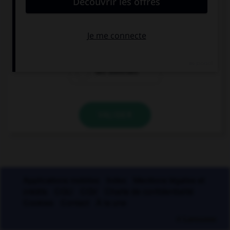
des adjectifs
des prépositions
des adverbes
VALIDER
Applications mobiles
Index
Mentions légales et
crédits
CGU
CGV
Charte de confidentialité
Cookies
Contact
À la une
© Larousse