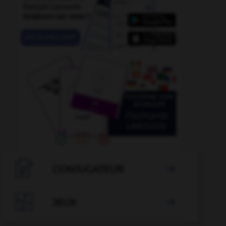

CONJUGATEUR


JEUX
