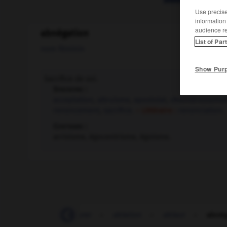
Use precise 
information
audience r
abnégation
List of Par
nom féminin
Show Pur
Sacrifice de soi.
Synonyme :
acceptation
,
altruisme
,
apostolat
,
désintéresseme
renoncement
,
sacrifice.
– Littéraire :
renonciation.
Contraire :
arrivisme, égocentrisme, égoïsme.
abjuration
-
abjurer
-
ablation
-
ablaut
-
abnég