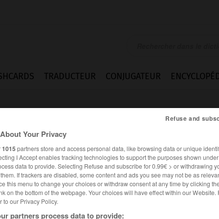
SHCARDS
TRADUCTEUR
CONJUGATEUR
ENCYCLOPÉD
Refuse and subsc
About Your Privacy
r
1015
partners store and access personal data, like browsing data or unique identif
ecting I Accept enables tracking technologies to support the purposes shown unde
ocess data to provide. Selecting Refuse and subscribe for 0.99€ > or withdrawing y
e them. If trackers are disabled, some content and ads you see may not be as relevan
ce this menu to change your choices or withdraw consent at any time by clicking t
nk on the bottom of the webpage. Your choices will have effect within our Website.
er to our Privacy Policy.
es synonymes :
ation
ur partners process data to provide: