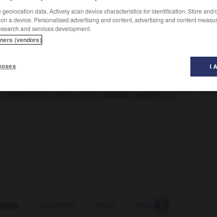
geolocation data. Actively scan device characteristics for identification. Store and
 on a device. Personalised advertising and content, advertising and content measu
esearch and services development.
tners (vendors)
poses
I 
nt
,
détachement
,
dévouement
, oblativité, oubli de soi,
ation
-
aboiement
-
abolir
-
abolition
-
abominab