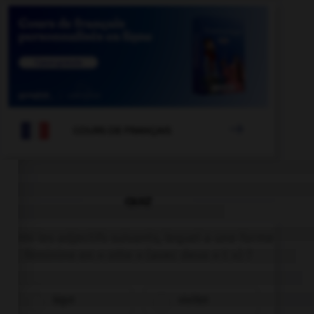

COURS DE FRANÇAIS
QUIZ
Parmi les adjectifs suivants, lequel a une forme
féminine en « otte » (avec deux « t ») ?
bigot
vieillot