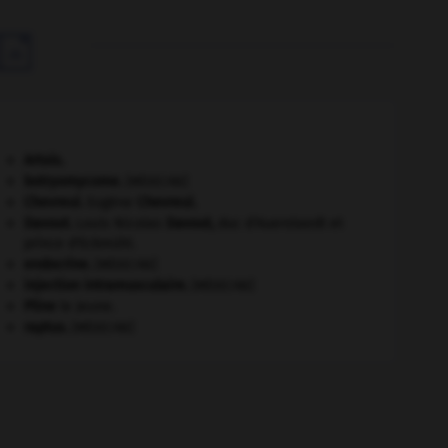

Artois
.
botryomycome
.
[MÉDECINE]
Chevreul
.
Eugène
Chevreul
.
Davout
.
Louis Nicolas
Davout
,
duc d'Auerstaedt et
prince d'Eckmühl.
endocrine
.
[MÉDECINE]
injection intramusculaire
.
[MÉDECINE]
Pline
le Jeune.
raptus
.
[MÉDECINE]