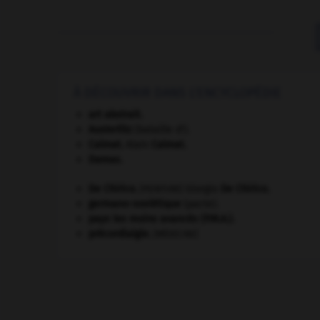
À DÉCOUVRIR DANS L'ENCYCLOPÉDIE
art abstrait.
Austerlitz
(bataille d').
Calmat
.
Alain
Calmat
.
Damas
.
De Chirico
.
Giorgio
De Chirico
.
[PEINTURE]
germano-soviétique
(pacte).
pays les moins avancés (P.M.A.).
précordialgie
.
[MÉDECINE]