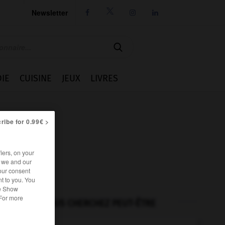
Newsletter




IE
CUISINE
JEUX
LIVRES
ribe for 0.99€ >
iers, on your
r we and our
our consent
t to you. You
he Show
 For more
VOUS CHERCHEZ PEUT-ÊTRE