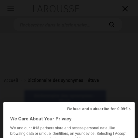
LAROUSSE

Toggle
navigation

Accueil
>
>
Dictionnaire des synonymes
>
étuve
Dictionnaire des synonymes :
étuve
Refuse and subscribe for 0.99€ >
We Care About Your Privacy
étuve
nom féminin
We and our
1013
partners store and access personal data, like
browsing data or unique identifiers, on your device. Selecting I Accept