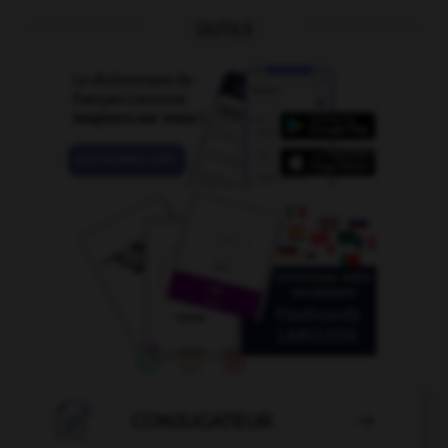
OUTILS

CONJUGATEUR
