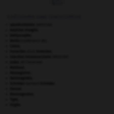
À DÉCOUVRIR DANS L'ENCYCLOPÉDIE
aponévrotomie
.
[MÉDECINE]
Autriche-Hongrie
.
bathyscaphe.
Berlin
(conférence de).
Caton
.
Honecker
.
Erich
Honecker
.
injection intramusculaire
.
[MÉDECINE]
Judas
,
dit l'Iscariote.
Mantoue
.
Mezzogiorno
.
Raminagrobis
.
Schröder
.
Gerhard
Schröder
.
Sienne
.
thermogenèse.
Tigre
.
Virgile
.