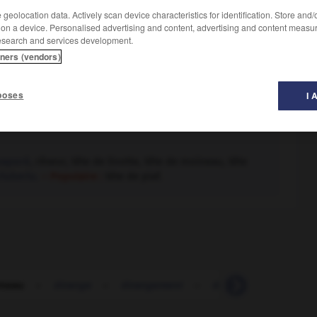
geolocation data. Actively scan device characteristics for identification. Store and
 on a device. Personalised advertising and content, advertising and content measu
esearch and services development.
tners (vendors)
poses
I 
vaporé
, rêveur, tête de linotte, tête de moineau, tête
luberlu.
– Populaire :
tête de piaf.
rneau
-
étrange
-
étrangement
-
étranger
-
étrang