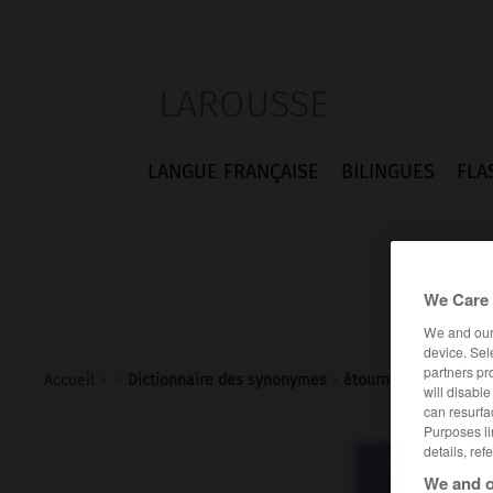
LAROUSSE
LANGUE FRANÇAISE
BILINGUES
FLA
We Care 
We and ou
device. Sel
partners pr
Accueil
>
>
Dictionnaire des synonymes
>
étourneau
will disabl
can resurfa
Purposes li
details, ref
Dictionnaire d
étou
We and o