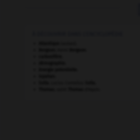
À DÉCOUVRIR DANS L'ENCYCLOPÉDIE
Atlantique
(océan).
Bergson
.
Henri
Bergson
.
carbonifère.
démographie.
énergie potentielle.
Ispahan
.
Sulla
.
Lucius Cornelius
Sulla
.
Thomas
.
saint
Thomas
d'Aquin.