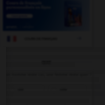

COURS DE FRANÇAIS
QUIZ
Si un homme reste coi, une femme reste quoi ?
coie
coite