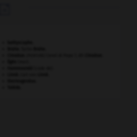

bathyscaphe.
Brahe
.
Tycho
Brahe
.
Cimabue
.
Cenni di Pepo ?, dit
Cimabue
.
[PEINTURE]
Égée
(mer).
Hammourabi
(code de).
Linné
.
Carl von
Linné
.
thermogenèse.
Tolède
.