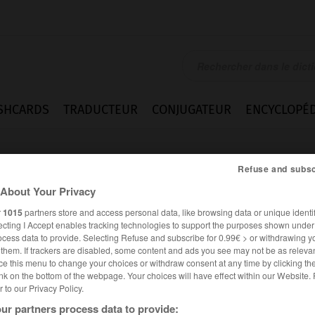
SHCARDS
TRADUCTEUR
CONJUGATEUR
ENCYCLOPÉD
Refuse and subsc
About Your Privacy
r
1015
partners store and access personal data, like browsing data or unique identif
ecting I Accept enables tracking technologies to support the purposes shown unde
ocess data to provide. Selecting Refuse and subscribe for 0.99€ > or withdrawing y
e them. If trackers are disabled, some content and ads you see may not be as relevan
ce this menu to change your choices or withdraw consent at any time by clicking t
nk on the bottom of the webpage. Your choices will have effect within our Website.
er to our Privacy Policy.
es synonymes :
rneau
ur partners process data to provide: