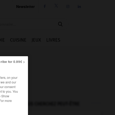
Newsletter




IE
CUISINE
JEUX
LIVRES
ribe for 0.99€ >
iers, on your
r we and our
our consent
t to you. You
he Show
 For more
VOUS CHERCHEZ PEUT-ÊTRE