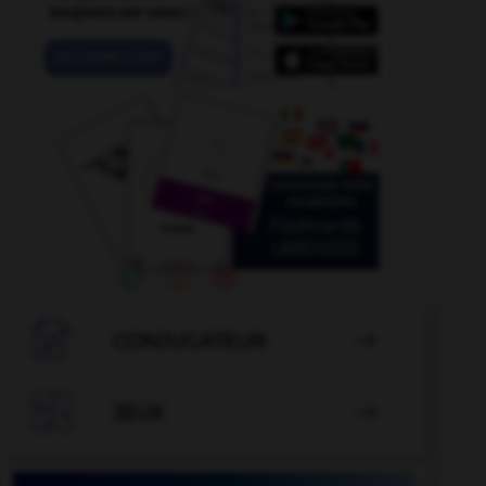

CONJUGATEUR


JEUX
