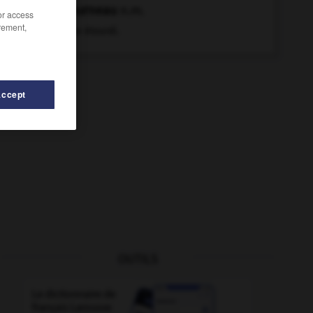
étourneau
n.m.
/or access
rement,
Jeune étourdi.
Accept
OUTILS
er
-
étrangeté
-
étourdi
-
étourdiment
-
étourdir