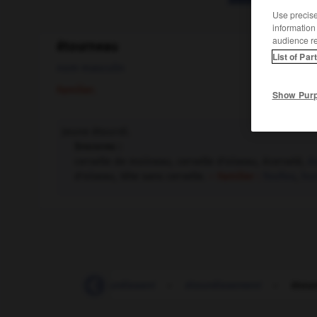
Use precise 
information
audience r
étourneau
List of Par
nom masculin
Familier.
Show Pur
Jeune étourdi.
Synonyme :
cervelle de moineau, cervelle d'oiseau, écervelé,
é
d'oiseau, tête sans cervelle.
– Familier :
foufou
,
hur
-
étourdir
-
étourdissant
-
étourdissement
-
étou