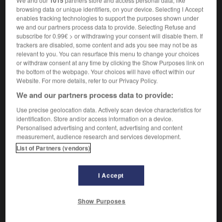
We and our
1015
partners store and access personal data, like
Défaut de prévoyance.
1.
browsing data or unique identifiers, on your device. Selecting I Accept
Synonyme :
enables tracking technologies to support the purposes shown under
distraction
,
inattention
,
inconséquence
,
insouciance
,
we and our partners process data to provide. Selecting Refuse and
irréflexion
,
légèreté
,
négligence.
subscribe for 0.99€ > or withdrawing your consent will disable them. If
– Littéraire :
inapplication.
trackers are disabled, some content and ads you see may not be as
relevant to you. You can resurface this menu to change your choices
Contraire :
or withdraw consent at any time by clicking the Show Purposes link on
application, attention, circonspection, pondération,
the bottom of the webpage. Your choices will have effect within our
réflexion, sérieux, vigilance.
Website. For more details, refer to our Privacy Policy.
We and our partners process data to provide:
Faute commise par inattention.
2.
Synonyme :
Use precise geolocation data. Actively scan device characteristics for
identification. Store and/or access information on a device.
bévue
,
impair
,
imprudence
,
inadvertance
,
Personalised advertising and content, advertising and content
maladresse.
– Familier :
gaffe.
measurement, audience research and services development.
List of Partners (vendors)
I Accept
VOUS CHERCHEZ PEUT-ÊTRE
Show Purposes
étourderie
n.f.
Défaut de prévoyance.