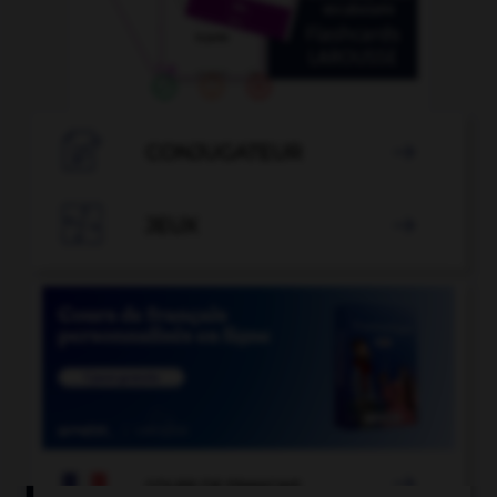

CONJUGATEUR


JEUX


COURS DE FRANÇAIS