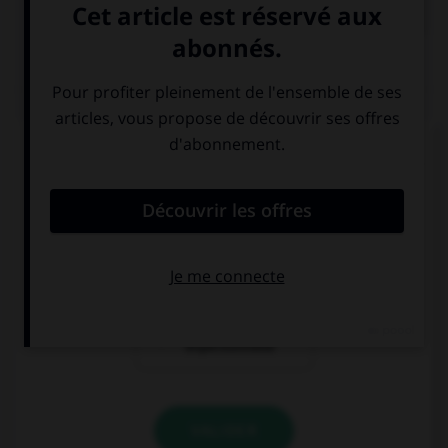
QUIZ
À quelle forme est employé le verbe dans la
phrase : « Ce matin, il souffle un vent glacial » ?
la forme passive
la forme
exceptionnelle
la forme
impersonnelle
VALIDER