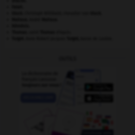
Dracon
.
Fatah.
Gluck
.
Christoph Willibald, chevalier von
Gluck
.
Malraux
.
André
Malraux
.
Némésis
.
Thomas
.
saint
Thomas
d'Aquin.
Turgot
.
Anne Robert Jacques
Turgot
,
baron de Laulne.
OUTILS