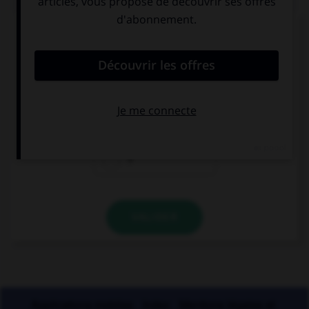
« Qu'y a t il de plus tape à l'œil que le faux
marbre ? ». Combien doit-on mettre de traits
d'union dans cette phrase ?
3
4
5
VALIDER
Applications mobiles
Index
Mentions légales et