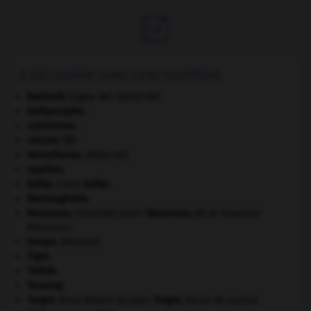

À DÉCOUVRIR DANS L'ENCYCLOPÉDIE
Babinski
(signe de).
[MÉDECINE]
bathyscaphe.
calvinisme.
césium 137.
hémothorax
.
[MÉDECINE]
Ispahan
.
Kafka
.
Franz
Kafka
.
Raminagrobis
.
Rousseau
.
Henri
Rousseau
,
dit le Douanier
[PEINTURE]
Rousseau.
tempo
.
[MUSIQUE]
Tigre
.
Tolède
.
Touareg
.
Turgot
.
Anne Robert Jacques
Turgot
,
baron de Laulne.