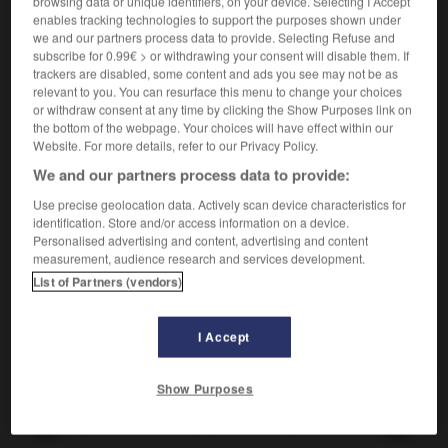
browsing data or unique identifiers, on your device. Selecting I Accept
Qui rend gai.
enables tracking technologies to support the purposes shown under
Synonyme :
we and our partners process data to provide. Selecting Refuse and
amusant
,
divertissant
,
drôle
,
gai
,
réjouissant.
subscribe for 0.99€ > or withdrawing your consent will disable them. If
– Familier :
cocasse.
– Littéraire :
folâtre.
trackers are disabled, some content and ads you see may not be as
relevant to you. You can resurface this menu to change your choices
Contraire :
or withdraw consent at any time by clicking the Show Purposes link on
affligeant, attristant, funèbre, lugubre, morose,
the bottom of the webpage. Your choices will have effect within our
sinistre.
Website. For more details, refer to our Privacy Policy.
We and our partners process data to provide:
Use precise geolocation data. Actively scan device characteristics for
identification. Store and/or access information on a device.
VOUS CHERCHEZ PEUT-ÊTRE
Personalised advertising and content, advertising and content
measurement, audience research and services development.
List of Partners (vendors)
égayant
adj.
Qui rend gai.
I Accept
Show Purposes
garer
-
égarer (s')
-
égayant
-
égayer
-
égayer (s')