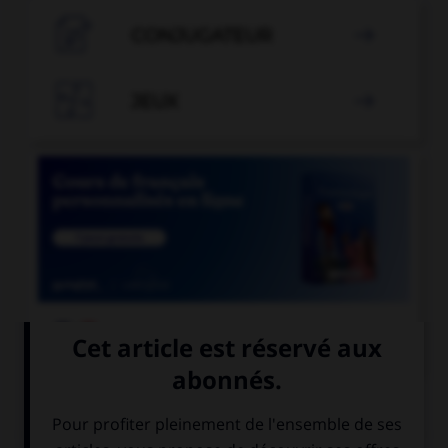

CONJUGATEUR


JEUX


COURS DE FRANÇAIS
QUIZ