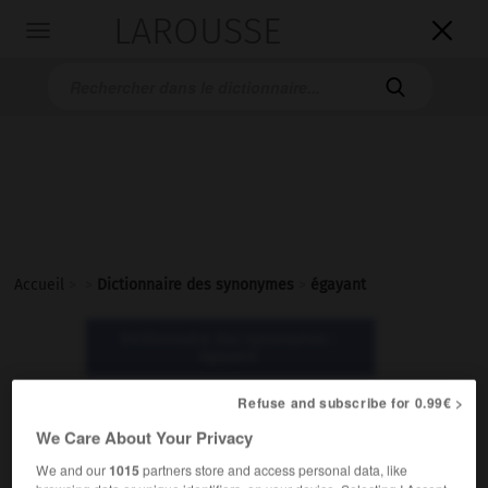
LAROUSSE

Toggle
navigation

Accueil
>
>
Dictionnaire des synonymes
>
égayant
Dictionnaire des synonymes :
égayant
Refuse and subscribe for 0.99€ >
égayant
We Care About Your Privacy
adjectif
We and our
1015
partners store and access personal data, like