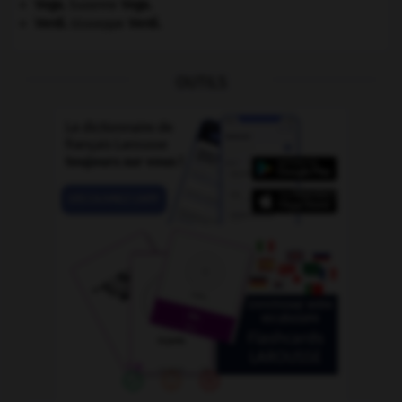
Vega
.
Suzanne
Vega
.
Verdi
.
Giuseppe
Verdi
.
OUTILS