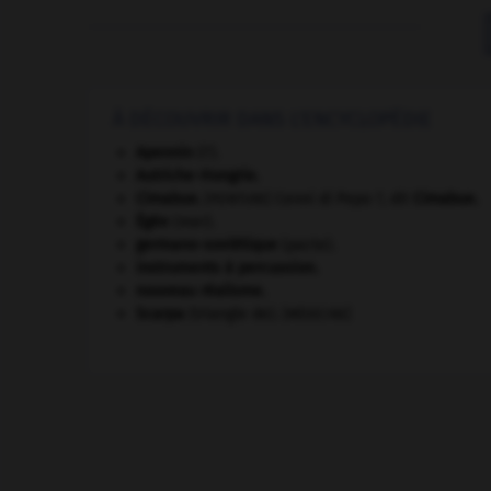
À DÉCOUVRIR DANS L'ENCYCLOPÉDIE
Apennin
(l').
Autriche-Hongrie
.
Cimabue
.
Cenni di Pepo ?, dit
Cimabue
.
[PEINTURE]
Égée
(mer).
germano-soviétique
(pacte).
instruments à percussion.
nouveau réalisme.
Scarpa
(triangle de).
[MÉDECINE]