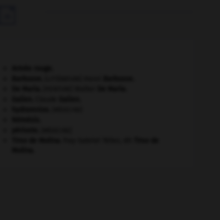

Armée rouge
.
Barbusse
.
Henri
Barbusse
.
[LITTÉRATURE]
De Maria
.
Walter
De Maria
.
[PEINTURE]
Galien
.
Claude
Galien
.
hydramnios
.
[MÉDECINE]
Némésis
.
périoste
.
[MÉDECINE]
Tirso de Molina
.
fray Gabriel Téllez, dit
Tirso de
Molina
.