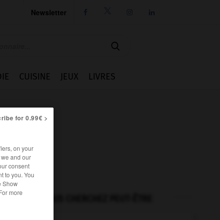
Newsletter




IE
CUISINE
JEUX
LIVRES
ribe for 0.99€ >
iers, on your
r we and our
our consent
t to you. You
he Show
 For more
VOUS CHERCHEZ PEUT-ÊTRE