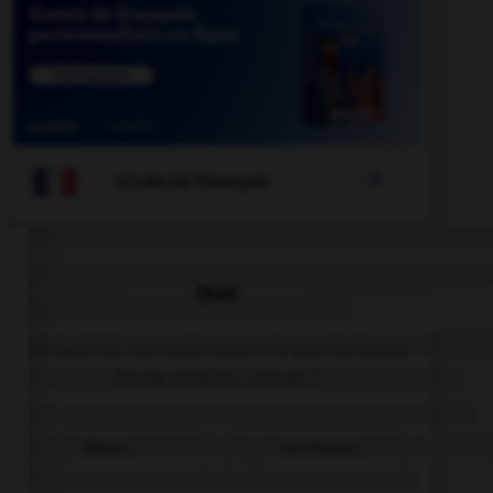

COURS DE FRANÇAIS
QUIZ
Un seul de ces trois mots n'a pas de lettre
finale muette. Lequel ?
blizzar…
cauchemar…