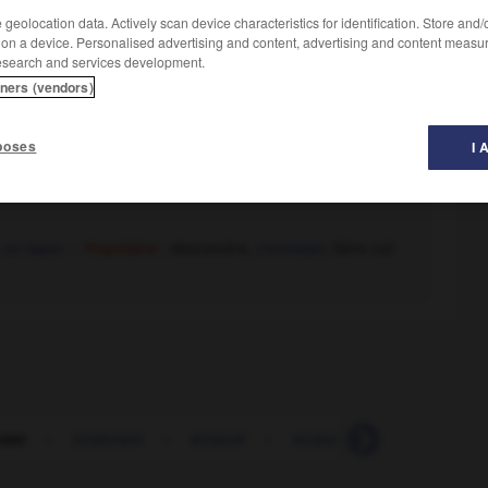
geolocation data. Actively scan device characteristics for identification. Store and
 on a device. Personalised advertising and content, advertising and content measu
esearch and services development.
tners (vendors)
poses
I 
,
se taper.
– Populaire :
descendre,
s'envoyer
, faire cul
user
-
écœurant
-
écœuré
-
écœurement
-
écœure