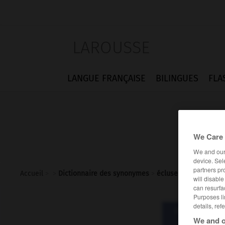
LAROUSSE
LANGUE FRANÇAISE
BILINGUES
FLA
We Care 
We and ou
device. Sel
partners pr
Accueil
>
>
Dictionnaire des synonymes
>
écluser
will disabl
can resurfa
Purposes li
details, ref
Dictionnaire d
écl
We and o