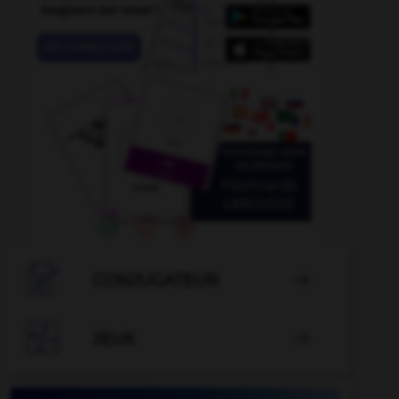

CONJUGATEUR


JEUX
