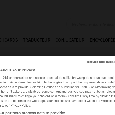
SHCARDS
TRADUCTEUR
CONJUGATEUR
ENCYCLOPÉD
Refuse and subsc
About Your Privacy
r
1015
partners store and access personal data, like browsing data or unique identif
ecting I Accept enables tracking technologies to support the purposes shown unde
ocess data to provide. Selecting Refuse and subscribe for 0.99€ > or withdrawing y
e them. If trackers are disabled, some content and ads you see may not be as relevan
ce this menu to change your choices or withdraw consent at any time by clicking t
nk on the bottom of the webpage. Your choices will have effect within our Website.
er to our Privacy Policy.
es synonymes :
user
ur partners process data to provide: