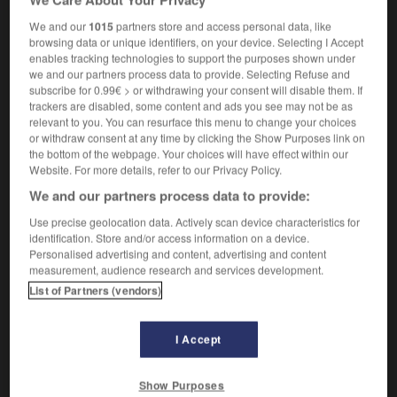
Qui soulève le cœur.
1.
Synonyme :
We and our
1015
partners store and access personal data, like
abominable
,
fétide
,
infect
,
nauséabond.
browsing data or unique identifiers, on your device. Selecting I Accept
enables tracking technologies to support the purposes shown under
– Littéraire :
nauséeux.
we and our partners process data to provide. Selecting Refuse and
Contraire :
subscribe for 0.99€ > or withdrawing your consent will disable them. If
alléchant, appétissant, bon, ragoûtant, savoureux,
trackers are disabled, some content and ads you see may not be as
relevant to you. You can resurface this menu to change your choices
suave.
– Littéraire :
délectable.
or withdraw consent at any time by clicking the Show Purposes link on
the bottom of the webpage. Your choices will have effect within our
Qui inspire le dégoût moral.
2.
Website. For more details, refer to our Privacy Policy.
Synonyme :
We and our partners process data to provide:
abject
,
dégoûtant
,
rebutant
,
repoussant
,
répugnant
,
répulsif
,
révoltant
,
sordide.
– Littéraire :
nauséeux.
Use precise geolocation data. Actively scan device characteristics for
– Populaire :
dégueulasse.
identification. Store and/or access information on a device.
Personalised advertising and content, advertising and content
Contraire :
measurement, audience research and services development.
affriolant, agréable, attirant, intéressant, plaisant.
List of Partners (vendors)
Familier.
Qui inspire du découragement.
3.
Synonyme :
I Accept
décourageant
,
démoralisant
,
désespérant
,
rebutant.
– Familier :
dégoûtant.
Show Purposes
Contraire :