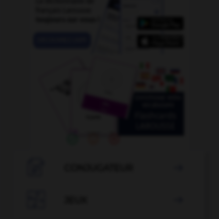

CONJUGATEUR


JEUX
