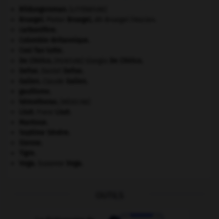
Bildungsroman
.
[LITTÉRATURE]
Bruegel
.
Pieter
Bruegel
,
dit Bruegel l'Ancien.
carbonifère.
Colombie-Britannique
.
Cosi fan tutte
.
De Chirico
.
Giorgio
De Chirico
.
[PEINTURE]
Defoe
.
Daniel
Defoe
.
Galien
.
Claude
Galien
.
gaullisme.
hémothorax
.
[MÉDECINE]
Liszt
.
Franz
Liszt
.
Mantoue
.
Septime Sévère
.
Sienne
.
Tigre
.
Vega
.
Suzanne
Vega
.
OUTILS