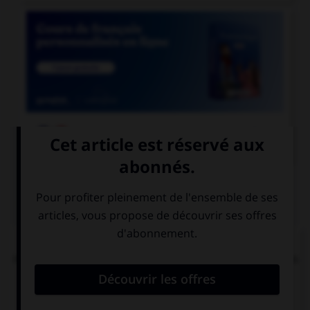

COURS DE FRANÇAIS
QUIZ
« Tachez de ne pas vous tacher ». Combien de
mots devraient porter un accent circonflexe dans
cette phrase ?