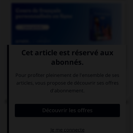

COURS DE FRANÇAIS
QUIZ
Parmi les mots suivants, lequel est bien écrit et ne
comprend réellement que des « i » ?
un diptique
un ditique