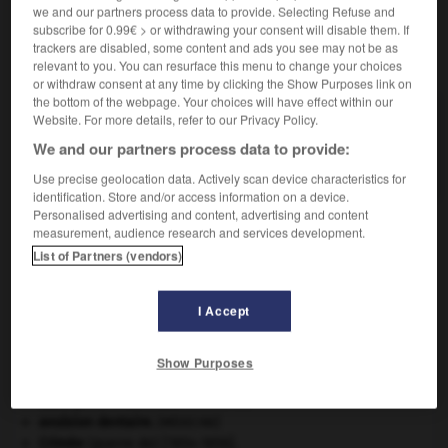
we and our partners process data to provide. Selecting Refuse and
subscribe for 0.99€ > or withdrawing your consent will disable them. If
trackers are disabled, some content and ads you see may not be as
VOUS CHERCHEZ PEUT-ÊTRE
relevant to you. You can resurface this menu to change your choices
or withdraw consent at any time by clicking the Show Purposes link on
the bottom of the webpage. Your choices will have effect within our
zoreille n.m.
Website. For more details, refer to our Privacy Policy.
Nom donné aux Antilles, à la Réunion, en Nouvelle-
We and our partners process data to provide:
Calédonie aux personnes...
Use precise geolocation data. Actively scan device characteristics for
identification. Store and/or access information on a device.
Personalised advertising and content, advertising and content
measurement, audience research and services development.
List of Partners (vendors)
pe
-
zooxanthelle
-
zoreille
-
zorille
-
zoroastrien
I Accept

Show Purposes
À DÉCOUVRIR DANS L'ENCYCLOPÉDIE
absorption intestinale
.
[MÉDECINE]
avulsion dentaire
.
[MÉDECINE]
Crimée
(guerre de) [1854-1856].