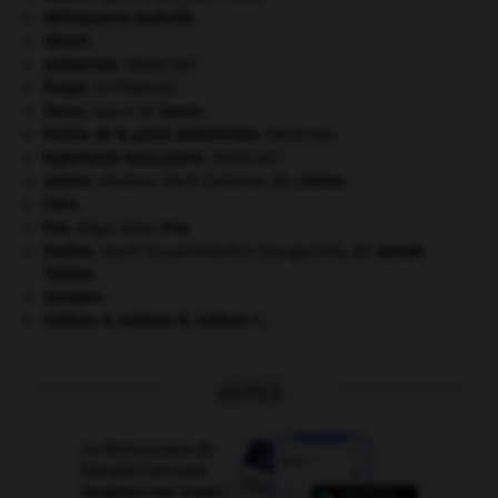
délinquance juvénile.
désert.
embarrure
.
[MÉDECINE]
Ésope
.
[LITTÉRATURE]
Gama
.
Vasco de
Gama
.
hernie de la paroi abdominale
.
[MÉDECINE]
hypertonie musculaire
.
[MÉDECINE]
Lénine
.
Vladimir Ilitch Oulianov, dit
Lénine
.
ONU
.
Poe
.
Edgar Allan
Poe
.
Staline
.
Iossif Vissarionovitch Djougachvili, dit
Joseph
Staline
.
synapse.
tableau A, tableau B, tableau C.
OUTILS