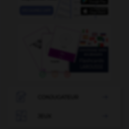

CONJUGATEUR


JEUX
