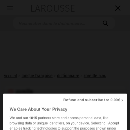
LAROUSSE

Toggle
navigation

Accueil
>
langue française
>
dictionnaire
>
zoreille n.m.
zoreille

nom masculin
Refuse and subscribe for 0.99€ >
We Care About Your Privacy
Familier.
Nom donné aux Antilles, à la Réunion, en
Nouvelle-Calédonie aux personnes nées hors de ces
We and our
1015
partners store and access personal data, like
browsing data or unique identifiers, on your device. Selecting I Accept
territoires (résidents, touristes).
enables tracking technologies to support the purposes shown under