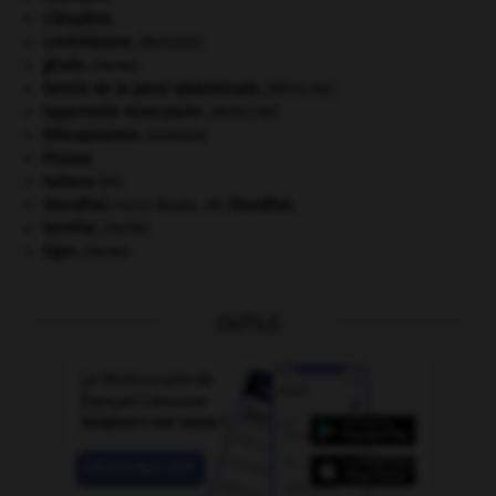
Cléopâtre
.
contrebasse
.
[MUSIQUE]
girafe
.
[FAUNE]
hernie de la paroi abdominale
.
[MÉDECINE]
hypertonie musculaire
.
[MÉDECINE]
Mésopotamie
.
.
[DOSSIER]
Prusse
.
Sahara
(le).
Stendhal
.
Henri Beyle, dit
Stendhal
.
termite
.
[FAUNE]
tigre
.
[FAUNE]
OUTILS