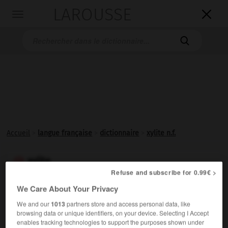
LAROUSSE

Toggle
navigation

Accueil
>
langue française
>
dictionnaire
>
xylite n.f.
xylite

Refuse and subscribe for 0.99€ >
nom féminin
We Care About Your Privacy
Dénomination courante du trinitrométaxylène C
H
N
O
,
8
7
3
6
We and our
1013
partners store and access personal data, like
employé comme explosif.
browsing data or unique identifiers, on your device. Selecting I Accept
enables tracking technologies to support the purposes shown under