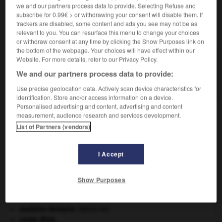
we and our partners process data to provide. Selecting Refuse and
subscribe for 0.99€ > or withdrawing your consent will disable them. If
trackers are disabled, some content and ads you see may not be as
VOUS CHERCHEZ PEUT-ÊTRE
relevant to you. You can resurface this menu to change your choices
or withdraw consent at any time by clicking the Show Purposes link on
the bottom of the webpage. Your choices will have effect within our
viscoplasticité n.f.
Website. For more details, refer to our Privacy Policy.
Comportement rhéologique d'un matériau,
We and our partners process data to provide:
caractérisé par le fait que si...
Use precise geolocation data. Actively scan device characteristics for
identification. Store and/or access information on a device.
Personalised advertising and content, advertising and content
measurement, audience research and services development.
List of Partners (vendors)
viscoélastique
-
viscoplasticité
-
viscoplastique
-
I Accept

Show Purposes
À DÉCOUVRIR DANS L'ENCYCLOPÉDIE
Aliénor d'Aquitaine
.
avulsion dentaire
.
[MÉDECINE]
carpe diem
.