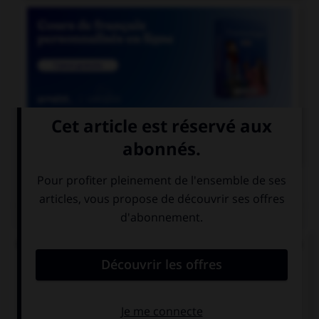

COURS DE FRANÇAIS
QUIZ
Quand on mesure le degré d'humidité de l'air, on
parle de :
l'hygrométrie
l'hydrométrie