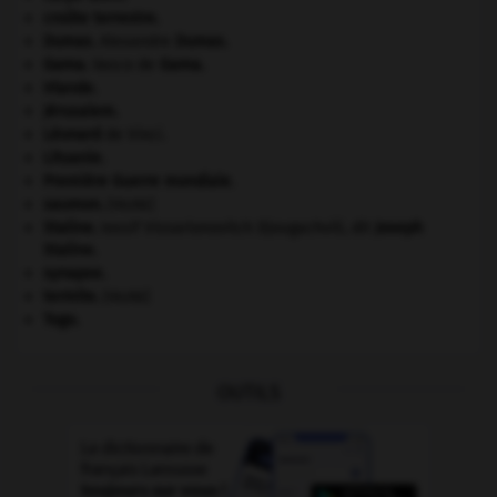
croûte terrestre.
Dumas
.
Alexandre
Dumas
.
Gama
.
Vasco de
Gama
.
Irlande
.
Jérusalem
.
Léonard
de Vinci.
Lituanie
.
Première Guerre mondiale
.
saumon
.
[FAUNE]
Staline
.
Iossif Vissarionovitch Djougachvili, dit
Joseph
Staline
.
synapse.
termite
.
[FAUNE]
Togo
.
OUTILS