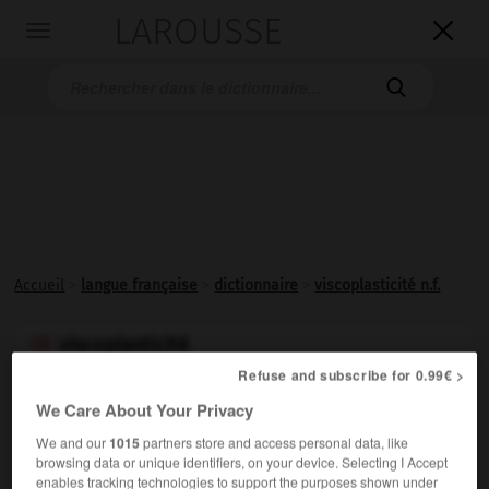
LAROUSSE

Toggle
navigation

Accueil
>
langue française
>
dictionnaire
>
viscoplasticité n.f.
viscoplasticité

nom féminin
Refuse and subscribe for 0.99€ >
We Care About Your Privacy
Comportement rhéologique d'un matériau, caractérisé
par le fait que si les contraintes restent inférieures à un
We and our
1015
partners store and access personal data, like
browsing data or unique identifiers, on your device. Selecting I Accept
certain seuil, les déformations sont petites.
enables tracking technologies to support the purposes shown under