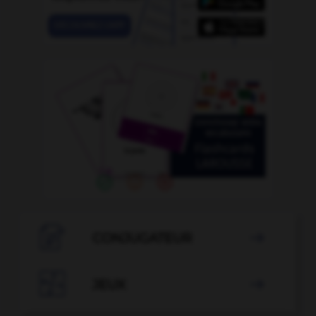

CONJUGATEUR


JEUX
