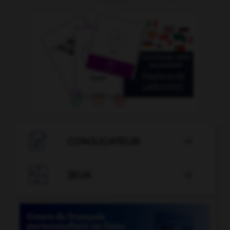

CONJUGATEUR


JEUX
