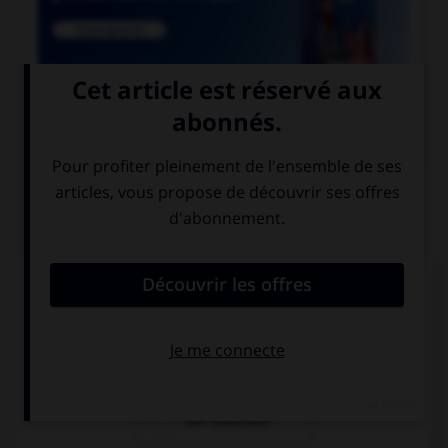

COURS DE FRANÇAIS
QUIZ
Le suffixe « able » permet de former :
des adjectifs
des prépositions
des adverbes