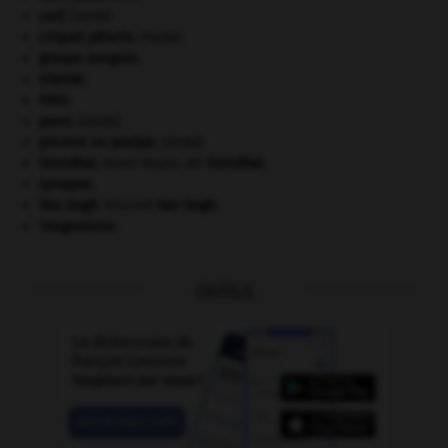
cerf
.
[FAUNE]
criquet pélerin
.
[FAUNE]
groupe sanguin.
Irlande
.
ONU
.
paon
.
[FAUNE]
pieuvre ou poulpe
.
[FAUNE]
Stendhal
.
Henri Beyle, dit
Stendhal
.
synapse.
Van Gogh
.
Vincent
Van Gogh
.
Yougoslavie
.
OUTILS