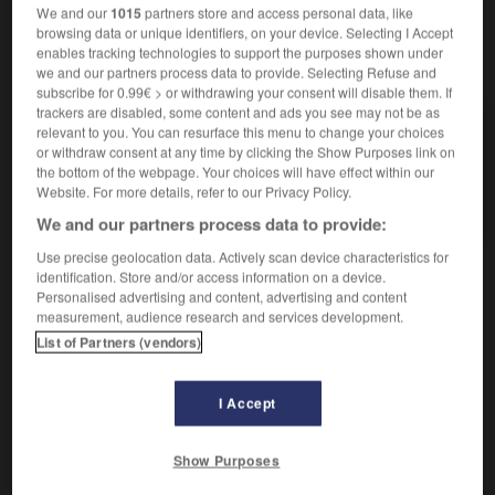
We and our
1015
partners store and access personal data, like
browsing data or unique identifiers, on your device. Selecting I Accept
enables tracking technologies to support the purposes shown under
VOUS CHERCHEZ PEUT-ÊTRE
we and our partners process data to provide. Selecting Refuse and
subscribe for 0.99€ > or withdrawing your consent will disable them. If
trackers are disabled, some content and ads you see may not be as
virginité n.f.
relevant to you. You can resurface this menu to change your choices
or withdraw consent at any time by clicking the Show Purposes link on
État d'une personne qui n'a jamais eu de rapports
the bottom of the webpage. Your choices will have effect within our
sexuels.
Website. For more details, refer to our Privacy Policy.
Se refaire une virginité
We and our partners process data to provide:
Use precise geolocation data. Actively scan device characteristics for
identification. Store and/or access information on a device.
Personalised advertising and content, advertising and content

EXPRESSIONS
measurement, audience research and services development.
List of Partners (vendors)
Se refaire une virginité,
retrouver sa réputation.
I Accept
Show Purposes

CITATIONS