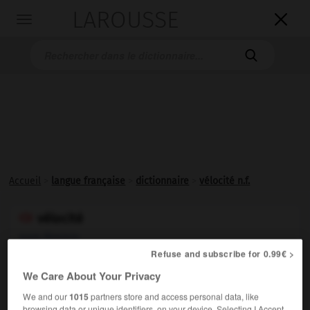
LAROUSSE

Toggle
navigation

Accueil
>
langue française
>
dictionnaire
>
vélocité n.f.
vélocité

nom féminin
Refuse and subscribe for 0.99€ >
(latin
velocitas
)
We Care About Your Privacy
Littéraire.
Grande rapidité dans le mouvement :
Courir
1.
avec vélocité.
We and our
1015
partners store and access personal data, like
Synonymes :
browsing data or unique identifiers, on your device. Selecting I Accept