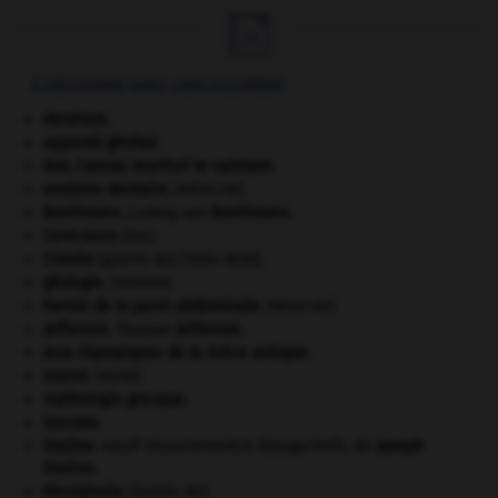

À DÉCOUVRIR DANS L'ENCYCLOPÉDIE
Abraham
.
appareil génital.
Ave, Caesar, morituri te salutant
.
avulsion dentaire
.
[MÉDECINE]
Beethoven
.
Ludwig van
Beethoven
.
Cent-Jours
(les).
Crimée
(guerre de) [1854-1856].
géologie.
.
[DOSSIER]
hernie de la paroi abdominale
.
[MÉDECINE]
Jefferson
.
Thomas
Jefferson
.
Jeux Olympiques de la Grèce antique
.
morse
.
[FAUNE]
mythologie grecque.
Socrate
.
Staline
.
Iossif Vissarionovitch Djougachvili, dit
Joseph
Staline
.
Westphalie
(traités de).