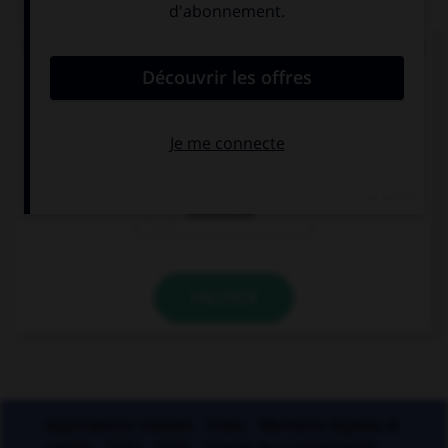
Quand on juge quelqu'un en son absence, on dit
que l'accusé est jugé par :
costumace
contumace
coutumace
VALIDER
Applications mobiles
Index
Mentions légales et
crédits
CGU
CGV
Charte de confidentialité