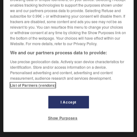
enables tracking technologies to support the purposes shown under
célérité
-
prestesse
-
promptitude
-
rapidité
-
vitesse
-
we and our partners process data to provide. Selecting Refuse and
vivacité
subscribe for 0.99€ > or withdrawing your consent will disable them. If
Contraires :
trackers are disabled, some content and ads you see may not be as
relevant to you. You can resurface this menu to change your choices
indolence
-
lenteur
-
nonchalance
or withdraw consent at any time by clicking the Show Purposes link on
the bottom of the webpage. Your choices will have effect within our
Extrême rapidité de mouvement exigée par l'exécution
2.
Website. For more details, refer to our Privacy Policy.
d'un morceau vocal ou instrumental.
We and our partners process data to provide:
Use precise geolocation data. Actively scan device characteristics for
identification. Store and/or access information on a device.
VOUS CHERCHEZ PEUT-ÊTRE
Personalised advertising and content, advertising and content
measurement, audience research and services development.
List of Partners (vendors)
vélocité n.f.
Grande rapidité dans le mouvement.
I Accept
Show Purposes
raptor
-
vélociste
-
vélocité
-
vélocross
-
vélodro