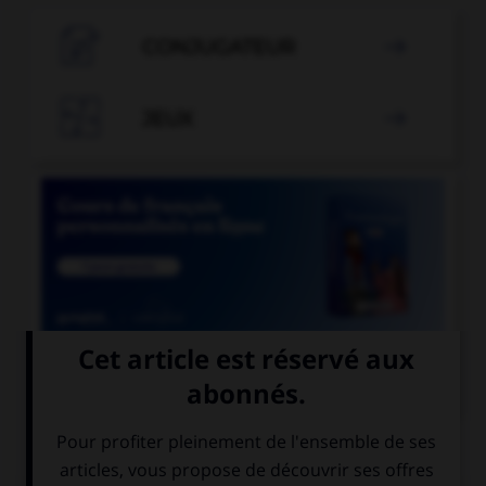

CONJUGATEUR


JEUX


COURS DE FRANÇAIS
QUIZ