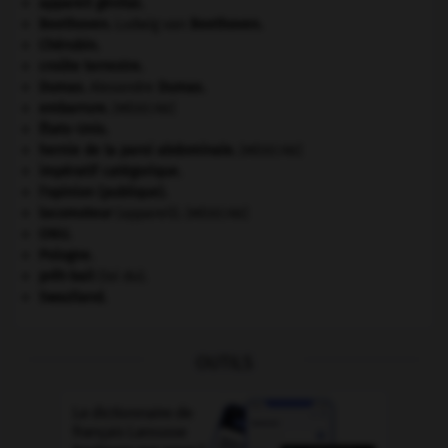
appareil génital.
Beethoven
.
Ludwig van
Beethoven
.
Chérubin
.
croûte terrestre.
Dumas
.
Alexandre
Dumas
.
embarrure
.
[MÉDECINE]
États-Unis
.
hernie de la paroi abdominale
.
[MÉDECINE]
impératif catégorique.
l'opinion (publique).
locomoteur
(appareil).
[MÉDECINE]
ONU
.
Pologne
.
prêt-bail
(loi du).
Swaziland
.
OUTILS