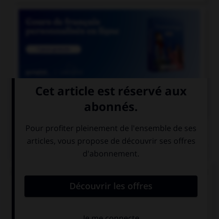

COURS DE FRANÇAIS
QUIZ
Lequel de ces adverbes doit s'écrire « emment »
(avec un « e ») ?
méch…mment
viol…mment