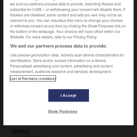
dans un environnement.
we and our partners process data to provide. Selecting Refuse and
subscribe for 0.99€ > or withdrawing your consent will disable them. If
trackers are disabled, some content and ads you see may not be as
relevant to you. You can resurface this menu to change your choices
or withdraw consent at any time by clicking the Show Purposes link on
VOUS CHERCHEZ PEUT-ÊTRE
the bottom of the webpage. Your choices will have effect within our
Website. For more details, refer to our Privacy Policy.
ubiquitaire adj.
We and our partners process data to provide:
Se dit de substances, en particulier d'antigènes,
Use precise geolocation data. Actively scan device characteristics for
présentes dans différents milieux...
identification. Store and/or access information on a device.
Personalised advertising and content, advertising and content
measurement, audience research and services development.
List of Partners (vendors)
sme
-
ubiquiste
-
ubiquitaire
-
ubiquité
-
ubuesq
I Accept

Show Purposes
À DÉCOUVRIR DANS L'ENCYCLOPÉDIE
Abraham
.