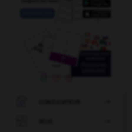

CONJUGATEUR


JEUX
