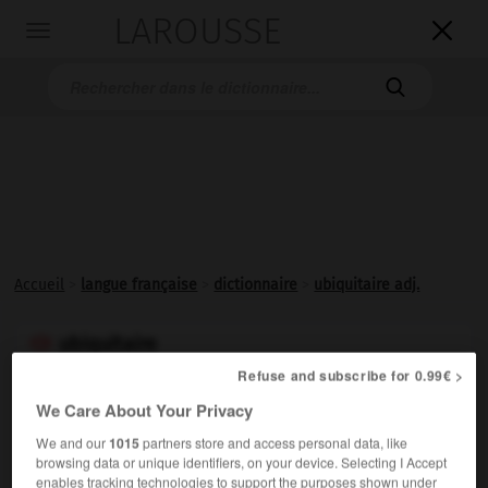
LAROUSSE

Toggle
navigation

Accueil
>
langue française
>
dictionnaire
>
ubiquitaire adj.
ubiquitaire

adjectif
Refuse and subscribe for 0.99€ >
We Care About Your Privacy
Se dit de substances, en particulier d'antigènes,
1.
présentes dans différents milieux organiques.
We and our
1015
partners store and access personal data, like
browsing data or unique identifiers, on your device. Selecting I Accept
Se dit de l'informatique lorsqu'elle est omniprésente
2.
enables tracking technologies to support the purposes shown under