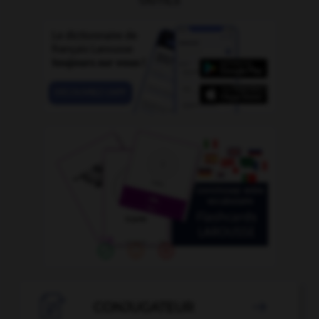
OUTILS

CONJUGATEUR
