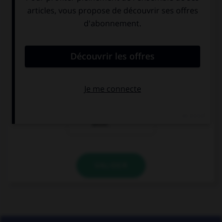
une seule de ces propositions. Laquelle ?
elles se sont
elles se sont
[confié] leurs
[confié] à lui.
secrets.
elles ont
[confié] leurs
affaires à une
amie.
VALIDER