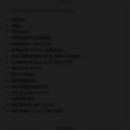
À DÉCOUVRIR DANS L'ENCYCLOPÉDIE
Afrique
.
atlas.
Charles X
.
délinquance juvénile.
embarrure
.
[MÉDECINE]
Jefferson
.
Thomas
Jefferson
.
Jeux Olympiques de la Grèce antique
.
locomoteur
(appareil).
[MÉDECINE]
manchot
.
[FAUNE]
Mao Zedong
.
Montagnards.
mythologie grecque.
orang-outan
.
[FAUNE]
paléozoïque.
papillon de nuit
.
[FAUNE]
Van Gogh
.
Vincent
Van Gogh
.