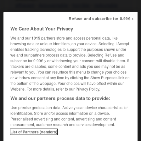
effrayant
-
épouvantable
-
horrible
-
redoutable
Qui atteint une violence, une force considérables :
Il
2.
Refuse and subscribe for 0.99€ >
s'est produit une terrible secousse.
We Care About Your Privacy
Synonymes :
déchaîné -
furieux
-
intense
-
violent
We and our
1015
partners store and access personal data, like
browsing data or unique identifiers, on your device. Selecting I Accept
enables tracking technologies to support the purposes shown under
Qui est très désagréable :
Il a un caractère terrible.
3.
we and our partners process data to provide. Selecting Refuse and
Synonymes :
subscribe for 0.99€ > or withdrawing your consent will disable them. If
infernal
-
insupportable
-
pénible
trackers are disabled, some content and ads you see may not be as
relevant to you. You can resurface this menu to change your choices
Indique un haut degré, une grande quantité :
J'ai un
4.
or withdraw consent at any time by clicking the Show Purposes link on
travail terrible à faire.
the bottom of the webpage. Your choices will have effect within our
Synonymes :
Website. For more details, refer to our Privacy Policy.
acharné
-
extraordinaire
-
incomparable
-
inouï
-
We and our partners process data to provide:
sensationnel
-
stupéfiant
Use precise geolocation data. Actively scan device characteristics for
identification. Store and/or access information on a device.
Familier.
Qui sort de l'ordinaire, qui suscite
5.
Personalised advertising and content, advertising and content
l'admiration, l'étonnement :
Il est arrivé avec une fille
measurement, audience research and services development.
terrible.
List of Partners (vendors)
Synonymes :
admirable
- épatant
(familier)
-
fantastique
-