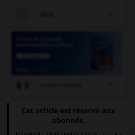

JEUX


COURS DE FRANÇAIS
QUIZ
Le participe passé s'accorde avec le sujet dans