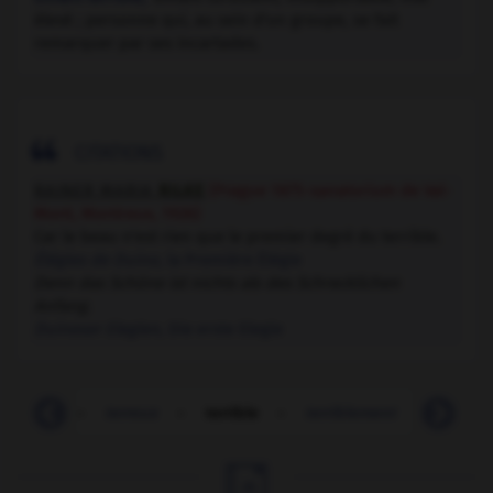
élevé ; personne qui, au sein d'un groupe, se fait
remarquer par ses incartades.

CITATIONS
RAINER MARIA
RILKE
(Prague 1875-sanatorium de Val-
Mont, Montreux, 1926)
Car le beau n'est rien que le premier degré du terrible.
Élégies de Duino
, la Première Élégie
Denn das Schöne ist nichts als des Schrecklichen
Anfang.
Duineser Elegien
, Die erste Elegie
terreur
-
terreux
-
terrible
-
terriblement
-
terrico
