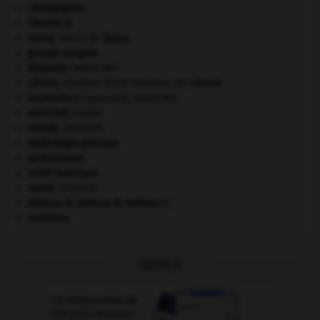
champignon.
Charles X
.
Gama
.
Vasco de
Gama
.
groupe sanguin.
kilojoule.
[MÉDECINE]
Lénine
.
Vladimir Ilitch Oulianov, dit
Lénine
.
locomoteur
(appareil).
[MÉDECINE]
manchot
.
[FAUNE]
monde.
.
[DOSSIER]
mythologie grecque.
paléozoïque.
relief karstique.
santé.
.
[DOSSIER]
tableau A, tableau B, tableau C.
tourisme.
OUTILS