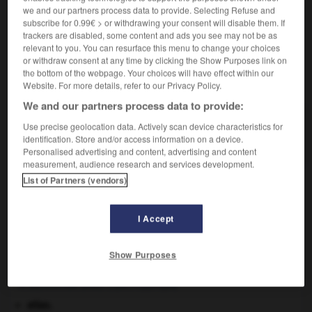
à un biberon, pour faire téter un nourrisson.
we and our partners process data to provide. Selecting Refuse and
subscribe for 0.99€ > or withdrawing your consent will disable them. If
Morceau de triperie provenant de la mamelle.
3.
trackers are disabled, some content and ads you see may not be as
relevant to you. You can resurface this menu to change your choices
or withdraw consent at any time by clicking the Show Purposes link on
the bottom of the webpage. Your choices will have effect within our
VOUS CHERCHEZ PEUT-ÊTRE
Website. For more details, refer to our Privacy Policy.
We and our partners process data to provide:
tétine n.f.
Use precise geolocation data. Actively scan device characteristics for
Mamelle d'un mammifère.
identification. Store and/or access information on a device.
Personalised advertising and content, advertising and content
measurement, audience research and services development.
List of Partners (vendors)
-
têtière
-
tétin
-
tétine
-
téton
-
tétraborate
I Accept

Show Purposes
À DÉCOUVRIR DANS L'ENCYCLOPÉDIE
atlas.