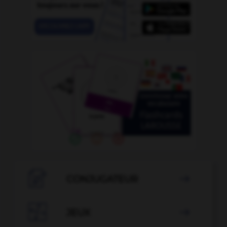

CONJUGATEUR


JEUX
