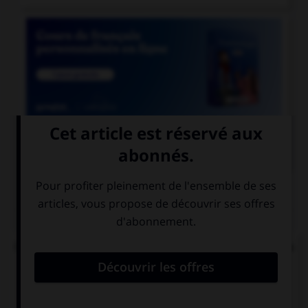

COURS DE FRANÇAIS
QUIZ
Quel mode convient-il d'employer à la suite de la
locution « après que » ?