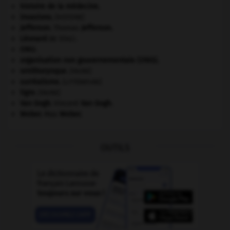
histoire de la médecine.
invasions.
[HISTOIRE]
Jefferson
.
Thomas
Jefferson
.
Léonard
de Vinci.
ONU
.
organisation non gouvernementale (ONG).
ornithorynque
.
[FAUNE]
surréalisme.
[LITTÉRATURE]
tigre
.
[FAUNE]
Van Gogh
.
Vincent
Van Gogh
.
Weber
.
Max
Weber
.
OUTILS