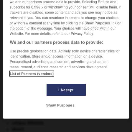
we and our partners process data to provide. Selecting Refuse and
VOUS CHERCHEZ PEUT-ÊTRE
subscribe for 0.99€ > or withdrawing your consent will disable them. If
trackers are disabled, some content and ads you see may not be as
relevant to you. You can resurface this menu to change your choices
Rhésus (système).
or withdraw consent at any time by clicking the Show Purposes link on
Système de groupes sanguins composé de
the bottom of the webpage. Your choices will have effect within our
Website. For more details, refer to our Privacy Policy.
différents antigènes.
We and our partners process data to provide:
Use precise geolocation data. Actively scan device characteristics for
identification. Store and/or access information on a device.
Personalised advertising and content, advertising and content
que
-
rhésus
-
système Rhésus
-
rhéteur
-
rhétie
measurement, audience research and services development.
List of Partners (vendors)

I Accept
À DÉCOUVRIR DANS L'ENCYCLOPÉDIE
art pariétal.
Show Purposes
Belgique
.
Cléopâtre
.
critique littéraire.
désert.