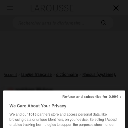
LAROUSSE

Toggle
navigation

Accueil
>
langue française
>
dictionnaire
>
Rhésus (système).
système Rhésus

Refuse and subscribe for 0.99€ >
Système de groupes sanguins composé de différents
We Care About Your Privacy
antigènes.
We and our
1015
partners store and access personal data, like
browsing data or unique identifiers, on your device. Selecting I Accept
enables tracking technologies to support the purposes shown under