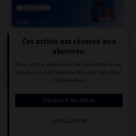

COURS DE FRANÇAIS
QUIZ
Que signifie la racine grecque « drome », présente
dans « hippodrome », « palindrome » et
« dromadaire » ?
désert
lieu fermé