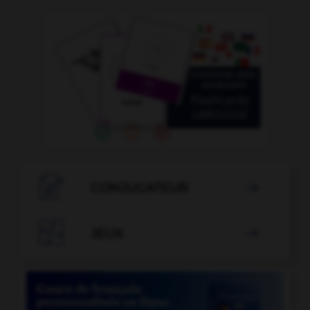

CONJUGATEUR


JEUX
