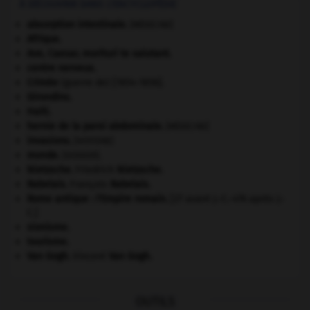
À DÉCOUVRIR DANS L'ENCYCLOPÉDIE
absorption intestinale
.
[MÉDECINE]
Afrique
.
Ave, Caesar, morituri te salutant
.
centre nerveux.
Crimée
(guerre de) [1854-1856].
Girondins
.
Haïti
.
hernie de la paroi abdominale
.
[MÉDECINE]
invasions.
[HISTOIRE]
monde.
.
[DOSSIER]
Nietzsche
.
Friedrich
Nietzsche
.
Rabelais
.
François
Rabelais
.
Rome antique : l'Empire romain
.
[27 avant J.-C.-476 après J.-
C.]
sionisme.
tourisme.
Van Gogh
.
Vincent
Van Gogh
.
OUTILS