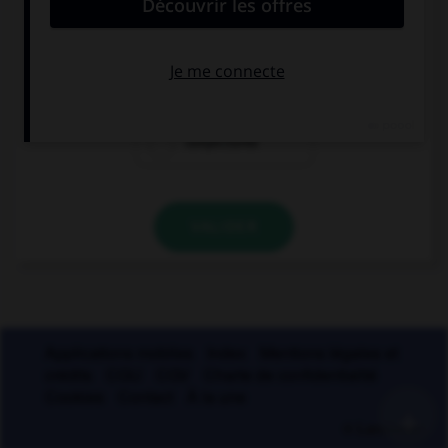
en … » :
conjonctions
conjonctures
conjectures
VALIDER
Applications mobiles
Index
Mentions légales et
crédits
CGU
CGV
Charte de confidentialité
Cookies
Contact
À la une
+
© Larousse