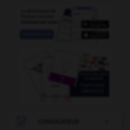

CONJUGATEUR
