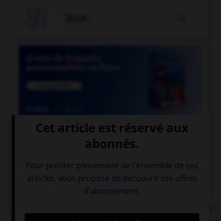

JEUX


COURS DE FRANÇAIS
QUIZ
Complétez la phrase : « les enquêteurs se perdent