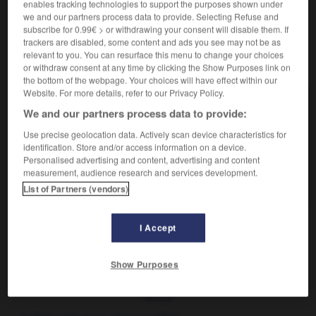
enables tracking technologies to support the purposes shown under
De la Rhétie.
we and our partners process data to provide. Selecting Refuse and
subscribe for 0.99€ > or withdrawing your consent will disable them. If
trackers are disabled, some content and ads you see may not be as
relevant to you. You can resurface this menu to change your choices
VOUS CHERCHEZ PEUT-ÊTRE
or withdraw consent at any time by clicking the Show Purposes link on
the bottom of the webpage. Your choices will have effect within our
Website. For more details, refer to our Privacy Policy.
rhétique adj.
We and our partners process data to provide:
De la Rhétie.
Use precise geolocation data. Actively scan device characteristics for
rhéto-roman adj.
identification. Store and/or access information on a device.
Se dit d'un groupe de dialectes romans parlés en
Personalised advertising and content, advertising and content
Suisse...
measurement, audience research and services development.
List of Partners (vendors)
I Accept
eur
-
rhétien
-
rhétique, rétique
-
rhétoricien
-
rh
Show Purposes
