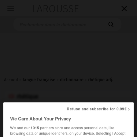
LAROUSSE

Toggle
navigation

Accueil
>
langue française
>
dictionnaire
>
rhétique adj.
rhétique

ou
Refuse and subscribe for 0.99€ >
rétique

We Care About Your Privacy
adjectif
We and our
1015
partners store and access personal data, like
(latin
rhaeticus
, de
Rhaetia
, la Rhétie)
browsing data or unique identifiers, on your device. Selecting I Accept