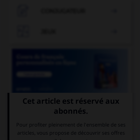

CONJUGATEUR


JEUX


COURS DE FRANÇAIS
QUIZ