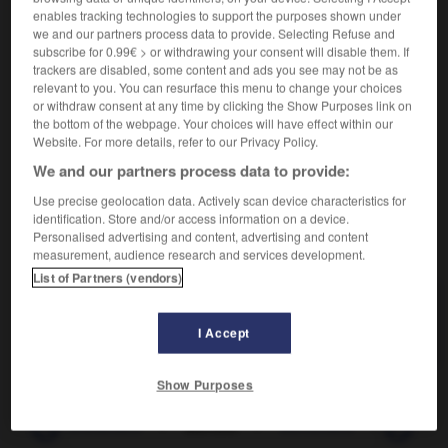
enables tracking technologies to support the purposes shown under
action ou d'une distinction personnelle comme le nom
we and our partners process data to provide. Selecting Refuse and
d'
Africanus
[Africain] pris par Scipion.)
subscribe for 0.99€ > or withdrawing your consent will disable them. If
Désignation substituée au nom véritable de
2.
trackers are disabled, some content and ads you see may not be as
relevant to you. You can resurface this menu to change your choices
quelqu'un :
Son surnom de « Boule de billard » était dû
or withdraw consent at any time by clicking the Show Purposes link on
à sa calvitie.
the bottom of the webpage. Your choices will have effect within our
Synonyme :
Website. For more details, refer to our Privacy Policy.
sobriquet
We and our partners process data to provide:
Use precise geolocation data. Actively scan device characteristics for
identification. Store and/or access information on a device.
Personalised advertising and content, advertising and content
VOUS CHERCHEZ PEUT-ÊTRE
measurement, audience research and services development.
List of Partners (vendors)
surnom n.m.
Nom ajouté au nom ou au prénom de quelqu'un.
I Accept
Show Purposes
-
surnaturellement
-
surnom
-
surnombre
-
surno