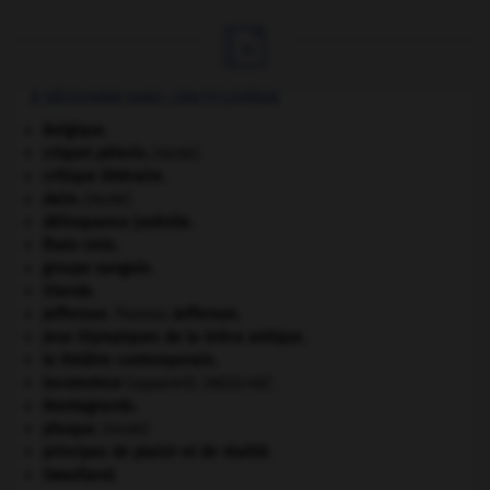

À DÉCOUVRIR DANS L'ENCYCLOPÉDIE
Belgique
.
criquet pélerin
.
[FAUNE]
critique littéraire.
daim
.
[FAUNE]
délinquance juvénile.
États-Unis
.
groupe sanguin.
Irlande
.
Jefferson
.
Thomas
Jefferson
.
Jeux Olympiques de la Grèce antique
.
le théâtre contemporain.
locomoteur
(appareil).
[MÉDECINE]
Montagnards.
phoque
.
[FAUNE]
principes de plaisir et de réalité.
Swaziland
.