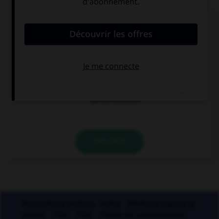
Comment doit-on écrire le mot
« para[l]é[l]épipède » ?
paraléllépipède
parallélépipède
paralléllépipède
VALIDER
Applications mobiles
Index
Mentions légales et
crédits
CGU
CGV
Charte de confidentialité