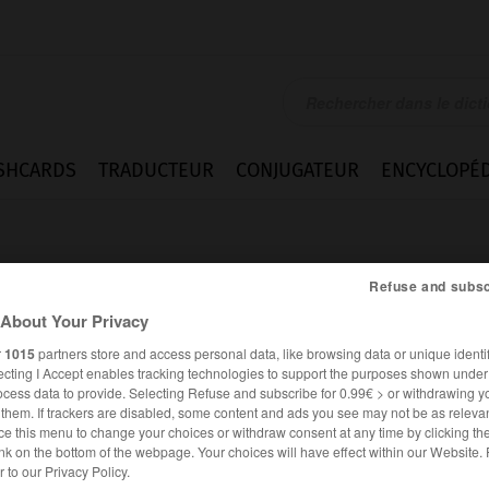
SHCARDS
TRADUCTEUR
CONJUGATEUR
ENCYCLOPÉD
Refuse and subsc
About Your Privacy
r
1015
partners store and access personal data, like browsing data or unique identif
ecting I Accept enables tracking technologies to support the purposes shown unde
ocess data to provide. Selecting Refuse and subscribe for 0.99€ > or withdrawing y
e them. If trackers are disabled, some content and ads you see may not be as relevan
ce this menu to change your choices or withdraw consent at any time by clicking t
nk on the bottom of the webpage. Your choices will have effect within our Website.
Difficultés
er to our Privacy Policy.