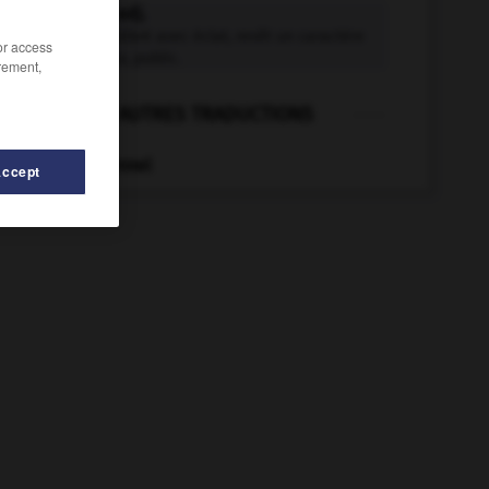
solennel adj.
Qui est célébré avec éclat, revêt un caractère
/or access
majestueux, public.
rement,
AUTRES TRADUCTIONS
Acte solennel
Accept