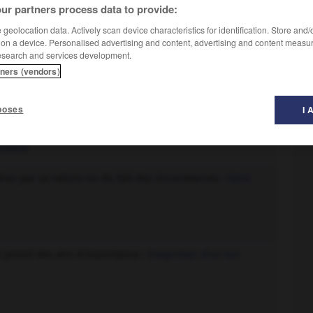
ur partners process data to provide:
geolocation data. Actively scan device characteristics for identification. Store and
 on a device. Personalised advertising and content, advertising and content measu
esearch and services development.
tners (vendors)
poses
I 
tueux, public :
Des obsèques solennelles.
mpeux
res par sa nature ou du fait des circonstances :
Faire
i prend des airs d'importance :
S'exprimer d'un ton