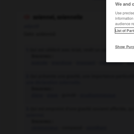
We and o
Use precise 
solennel, solennelle

information
audience r
adjectif
List of Par
(latin
sollennis
)
Show Pur
Qui est célébré avec éclat, revêt un caractère majes
1.
Synonymes :
auguste
-
grandiose
-
imposant
-
majestueux
-
po
Qui présente une gravité, une importance particuliè
2.
une déclaration solennelle.
Synonymes :
digne
-
grave
- guindé -
prudhommesque
Qui est empreint d'une gravité souvent affectée, qu
3.
solennel.
Synonymes :
cérémonieux
- compassé -
pontifiant