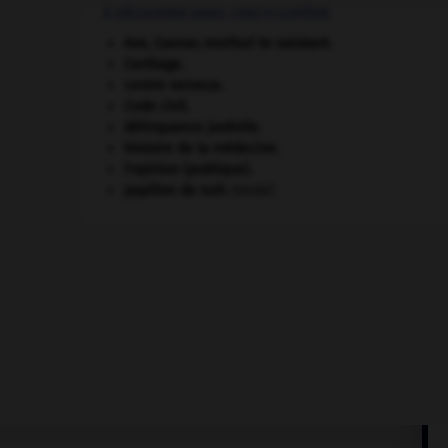
À DÉCOUVRIR DANS L'ENCYCLOPÉDIE
Ave, Caesar, morituri te salutant
.
Carthage
.
centre nerveux.
Code civil.
délinquance juvénile.
histoire de la médecine.
l'opinion (publique).
papillon de nuit
.
[FAUNE]