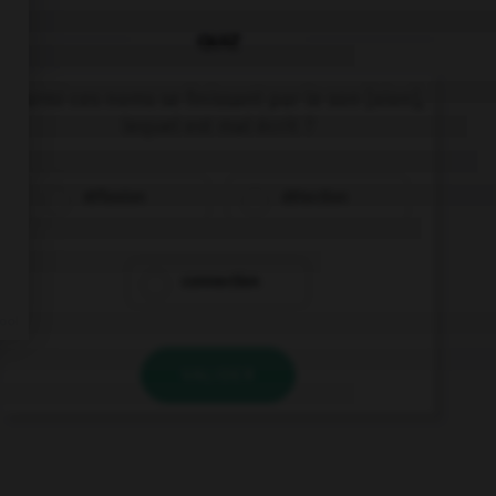
QUIZ
Parmi ces noms se finissant par le son [xion],
lequel est mal écrit ?
réflexion
détection
connection
VALIDER