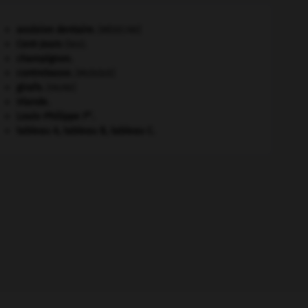
avulsion dentaire
.
[MÉDECINE]
Cent-Jours
(les).
champignon.
contrebasse
.
[MUSIQUE]
girafe
.
[FAUNE]
Irlande
.
er
Louis-Philippe I
.
tableau A, tableau B, tableau C.