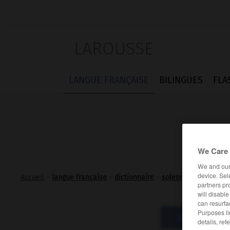
LAROUSSE
LANGUE FRANÇAISE
BILINGUES
FLA
We Care 
We and ou
device. Sel
Accueil
>
langue française
>
dictionnaire
>
solennel adj.
partners pr
will disabl
can resurfa
Purposes li
Définitions
details, ref