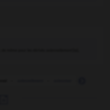
; de même pour les dérivés
solennellement
[la]
,
nnel
-
solennellement
-
solenniser
-
solennité
-
