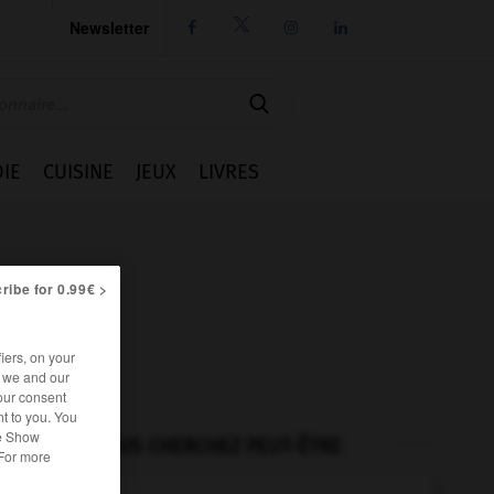
Newsletter




IE
CUISINE
JEUX
LIVRES
ribe for 0.99€ >
iers, on your
r we and our
our consent
t to you. You
he Show
VOUS CHERCHEZ PEUT-ÊTRE
 For more