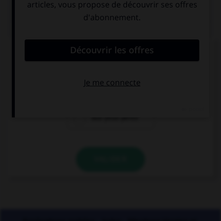
QUIZ
Athéna était surnommée «la déesse...»
aux yeux pairs
aux yeux pers
aux yeux pères
VALIDER