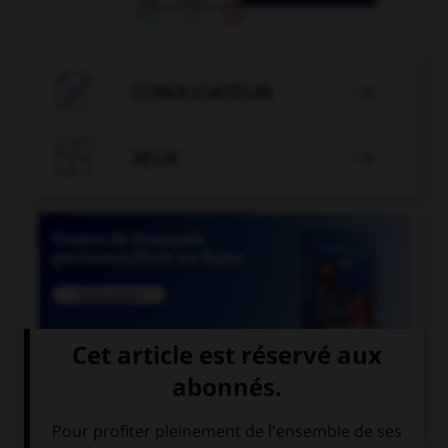

CONJUGATEUR


JEUX


COURS DE FRANÇAIS