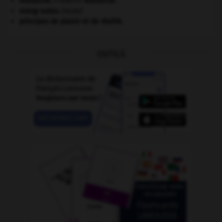
Nietzsche
.
Friedrich
Nietzsche
.
orang-outan
.
[FAUNE]
principes de plaisir et de réalité.
OUTILS