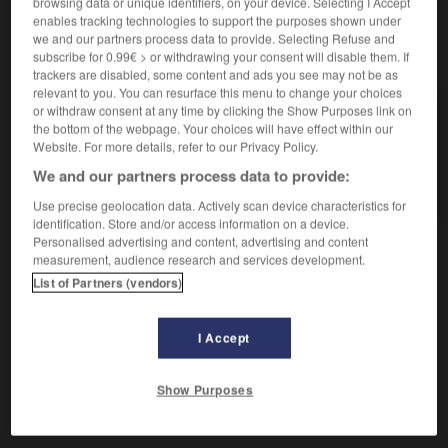
browsing data or unique identifiers, on your device. Selecting I Accept
enables tracking technologies to support the purposes shown under
we and our partners process data to provide. Selecting Refuse and
subscribe for 0.99€ > or withdrawing your consent will disable them. If
VOUS CHERCHEZ PEUT-ÊTRE
trackers are disabled, some content and ads you see may not be as
relevant to you. You can resurface this menu to change your choices
or withdraw consent at any time by clicking the Show Purposes link on
sérodiagnostic n.m.
the bottom of the webpage. Your choices will have effect within our
Technique de laboratoire à visée diagnostique
Website. For more details, refer to our Privacy Policy.
permettant d'identifier, dans le sérum...
We and our partners process data to provide:
Sérodiagnostic de Widal et Félix
Use precise geolocation data. Actively scan device characteristics for
identification. Store and/or access information on a device.
Personalised advertising and content, advertising and content
measurement, audience research and services development.

EXPRESSIONS
List of Partners (vendors)
Sérodiagnostic de Widal et Félix,
méthode permettant
I Accept
de diagnostiquer une infection par
Salmonella typhi
,
Salmonella paratyphi A
et
Salmonella paratyphi B
,
bactéries responsables respectivement des fièvres
Show Purposes
typhoïde et paratyphoïdes A et B.