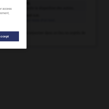
restant adj.
Qui reste après la disparition des autres.
/or access
rement,
restant n.m.
Ce qui reste d'un tout.
rester v.i.
Continuer à séjourner dans un lieu ou auprès de
Accept
quelqu'un.