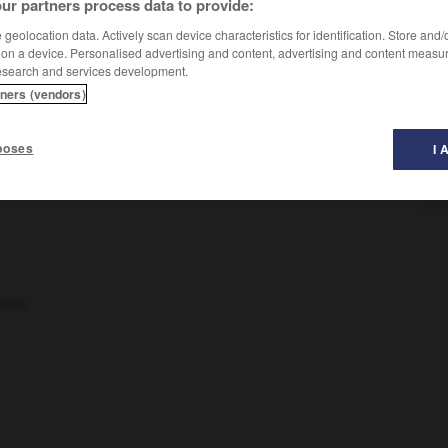
ur partners process data to provide:
geolocation data. Actively scan device characteristics for identification. Store and
 on a device. Personalised advertising and content, advertising and content measu
esearch and services development.
tners (vendors)
argent restant.
poses
I 
tune.