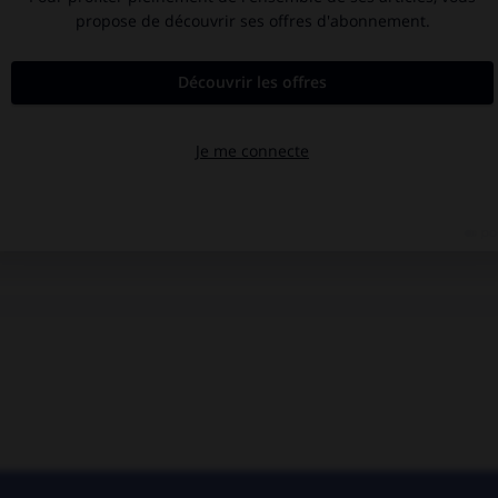
Mésopotamie
.
Restauration
(seconde).
Tchaïkovski
.
Piotr Ilitch
Tchaïkovski
.
Yougoslavie
.