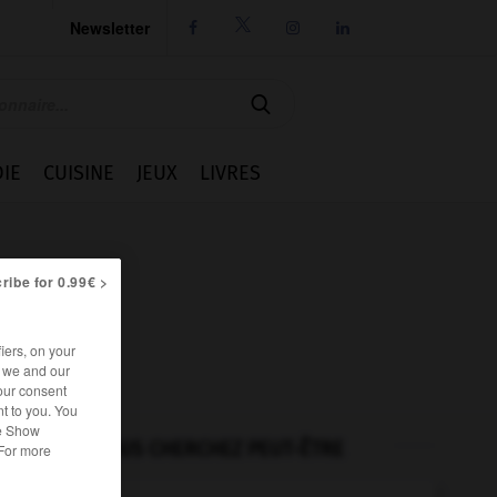
Newsletter




IE
CUISINE
JEUX
LIVRES
ribe for 0.99€ >
iers, on your
r we and our
our consent
t to you. You
he Show
VOUS CHERCHEZ PEUT-ÊTRE
 For more