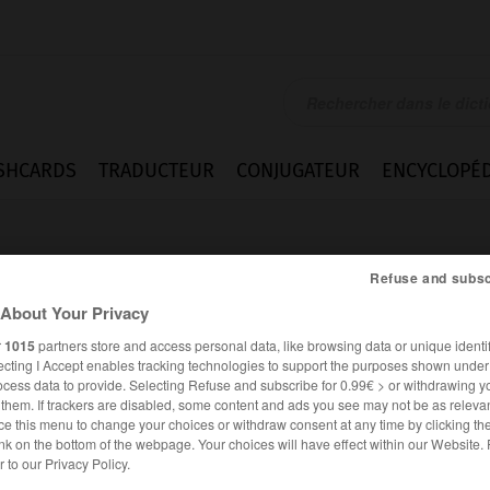
SHCARDS
TRADUCTEUR
CONJUGATEUR
ENCYCLOPÉD
Refuse and subsc
About Your Privacy
r
1015
partners store and access personal data, like browsing data or unique identif
ecting I Accept enables tracking technologies to support the purposes shown unde
 n.m.
ocess data to provide. Selecting Refuse and subscribe for 0.99€ > or withdrawing y
e them. If trackers are disabled, some content and ads you see may not be as relevan
ce this menu to change your choices or withdraw consent at any time by clicking t
nk on the bottom of the webpage. Your choices will have effect within our Website.
ssions
Difficultés
er to our Privacy Policy.