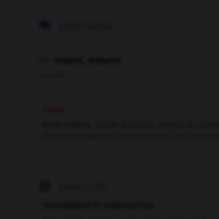

EXPRESSIONS
restant, restante

adjectif
Postes
Poste restante,
faculté de se faire adresser le courri
au guichet moyennant une redevance ; service corr

DIFFICULTÉS
ORTHOGRAPHE ET CONSTRUCTION