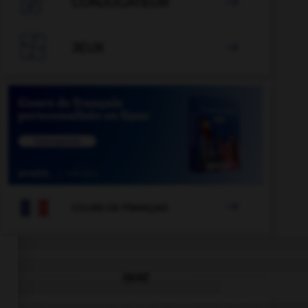

CONJUGATEUR


JEUX

stauratif
-
restauration
-
ressuscité
-
ressusciter
-

COURS DE FRANÇAIS
QUIZ