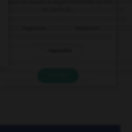
Quand on mesure le degré d'humidité de l'air,
on parle de :
l'hygrométrie
l'hydrométrie
l'aquamétrie
VALIDER