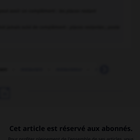
t peut avoir un complément :
les places restant
n'est jamais suivi de complément :
places restantes ; poste
tant
-
restaurant
-
restaurateur
-
restaurateur
-
re

Carthage
.
Dumas
.
Alexandre
Dumas
.
hernie de la paroi abdominale
.
[MÉDECINE]
e
Internationale
(III
).