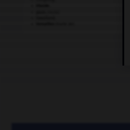
Irlande
.
paon
.
[FAUNE]
Swaziland
.
Versailles
(traité de).