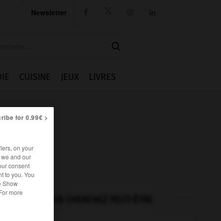
Newsletter




IE
CUISINE
JEUX
LIVRES
ribe for 0.99€ >
iers, on your
r we and our
our consent
t to you. You
he Show
 For more
VOUS CHERCHEZ PEUT-ÊTRE