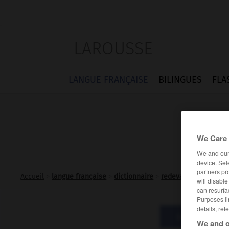
LAROUSSE
LANGUE FRANÇAISE
BILINGUES
FLA
We Care 
We and ou
device. Sel
partners pr
Accueil
>
langue française
>
dictionnaire
>
redevance n.f.
will disabl
can resurfa
Purposes li
details, ref
Définitions
We and o