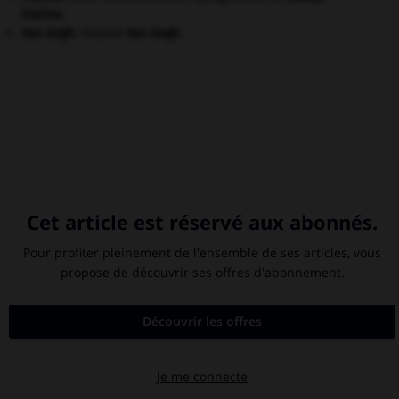
Staline
.
Van Gogh
.
Vincent
Van Gogh
.