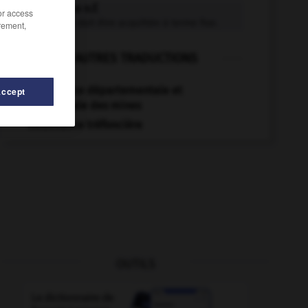
redevance n.f.
/or access
Charge qui doit être acquittée à terme fixe.
rement,
AUTRES TRADUCTIONS
Redevance départementale et
Accept
communale des mines
Redevance tréfoncière
OUTILS