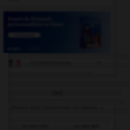

COURS DE FRANÇAIS
QUIZ
Athéna était surnommée «la déesse...»
aux yeux pairs
aux yeux pers