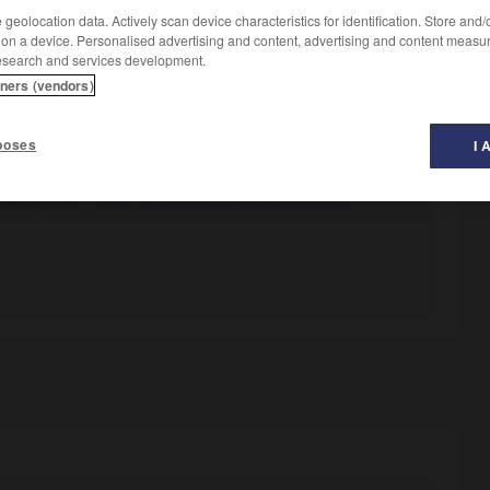
geolocation data. Actively scan device characteristics for identification. Store and
 on a device. Personalised advertising and content, advertising and content measu
esearch and services development.
tners (vendors)
poses
I 
vice public :
Payer la redevance de la télévision.