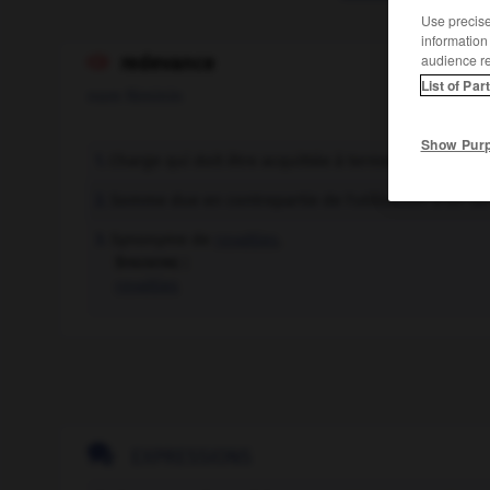
Use precise 
information
audience r
redevance

List of Par
nom féminin
Show Pur
Charge qui doit être acquittée à terme fixe.
1.
Somme due en contrepartie de l'utilisation d'un ser
2.
Synonyme de
royalties
.
3.
Synonyme :
royalties

EXPRESSIONS