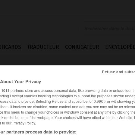
SHCARDS
TRADUCTEUR
CONJUGATEUR
ENCYCLOPÉD
Refuse and subsc
About Your Privacy
r
1013
partners store and access personal data, like browsing data or unique identif
ecting I Accept enables tracking technologies to support the purposes shown unde
ocess data to provide. Selecting Refuse and subscribe for 0.99€ > or withdrawing y
e them. If trackers are disabled, some content and ads you see may not be as relevan
ce this menu to change your choices or withdraw consent at any time by clicking t
nk on the bottom of the webpage. Your choices will have effect within our Website.
er to our Privacy Policy.
Expressions
ur partners process data to provide: