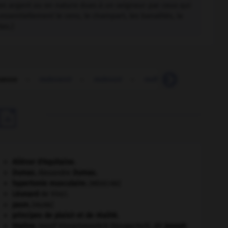
en argent ou en nature dues à un seigneur par ceux qui
essentiellement le cens, le champart, les banalités, la
tes.)
vance
-
redevenir
-
redevoir
-
redhaven
-
rédhibit

Aliénor d'Aquitaine
.
Dumas
.
Alexandre
Dumas
.
hypertonie musculaire
.
[MÉDECINE]
Léonard
de Vinci.
paon
.
[FAUNE]
principes de plaisir et de réalité.
Staline
.
Iossif Vissarionovitch Djougachvili, dit
Joseph