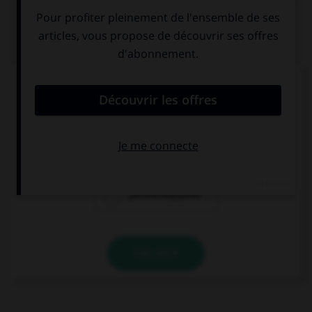
QUIZ
Comment doit-on écrire le mot
« para[l]é[l]épipède » ?
paraléllépipède
parallélépipède
paralléllépipède
VALIDER