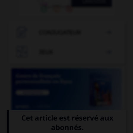

CONJUGATEUR


JEUX


COURS DE FRANÇAIS