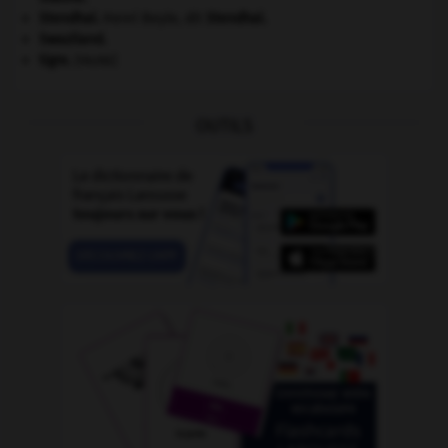
Stendhal
.
Henri Beyle, dit
Stendhal
.
Swaziland
.
tigre
.
[FAUNE]
OUTILS