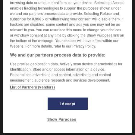
browsing data or unique identifiers, on your device. Selecting I Accept
enables tracking technologies to support the purposes shown under
we and our partners process data to provide. Selecting Refuse and
VOUS CHERCHEZ PEUT-ÊTRE
subscribe for 0.99€ > or withdrawing your consent will disable them. If
trackers are disabled, some content and ads you see may not be as
relevant to you. You can resurface this menu to change your choices
or withdraw consent at any time by clicking the Show Purposes link on
rebrousser v.t.
the bottom of the webpage. Your choices will have effect within our
Relever le poil, les cheveux, etc., dans le sens
Website. For more details, refer to our Privacy Policy.
contraire à...
We and our partners process data to provide:
Rebrousser chemin
Use precise geolocation data. Actively scan device characteristics for
Rebrousser le poil à quelqu'un
identification. Store and/or access information on a device.
Personalised advertising and content, advertising and content
measurement, audience research and services development.
List of Partners (vendors)

EXPRESSIONS
I Accept
Rebrousser chemin,
revenir en arrière.
Rebrousser le poil à quelqu'un,
le mécontenter, le
Show Purposes
mettre de mauvaise humeur.