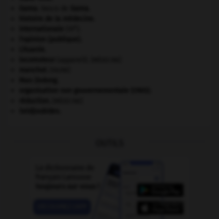
Gama
.
Vasco de
Gama
.
histoire de la médecine.
e
Internationale
(III
).
l'opinion (publique).
Lituanie
.
locomoteur
(appareil).
[MÉDECINE]
manchot
.
[FAUNE]
Mao Zedong
.
organisation non gouvernementale (ONG).
réduction
.
[MÉDECINE]
Seldjoukides
.
OUTILS