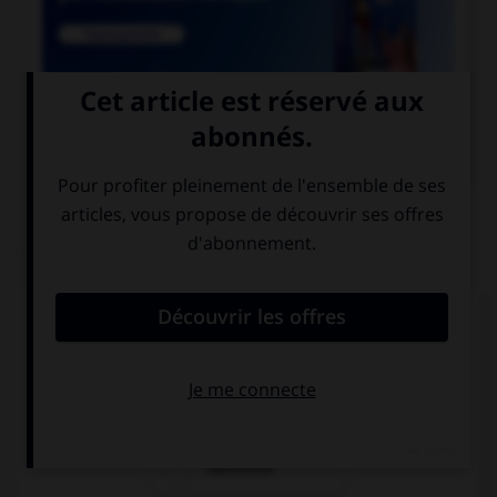

COURS DE FRANÇAIS
QUIZ
Les suffixes « -ace » et « -aud » ont un sens :
laudatif
péjoratif
mélioratif