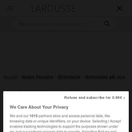
LAROUSSE

Toggle
navigation

Accueil
>
langue française
>
dictionnaire
>
réservataire adj. et n.
réservataire

Refuse and subscribe for 0.99€ >
adjectif et nom
We Care About Your Privacy
Se dit de l'héritier appelé de par la loi à bénéficier de
We and our
1015
partners store and access personal data, like
tout ou partie de la réserve héréditaire.
browsing data or unique identifiers, on your device. Selecting I Accept
enables tracking technologies to support the purposes shown under
we and our partners process data to provide. Selecting Refuse and