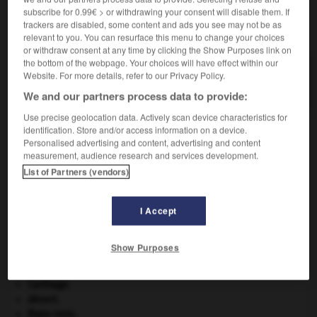
subscribe for 0.99€ > or withdrawing your consent will disable them. If
trackers are disabled, some content and ads you see may not be as
VOUS CHERCHEZ PEUT-ÊTRE
relevant to you. You can resurface this menu to change your choices
or withdraw consent at any time by clicking the Show Purposes link on
the bottom of the webpage. Your choices will have effect within our
réservataire adj. et n.
Website. For more details, refer to our Privacy Policy.
Se dit de l'héritier appelé de par la loi à bénéficier...
We and our partners process data to provide:
Use precise geolocation data. Actively scan device characteristics for
identification. Store and/or access information on a device.
Personalised advertising and content, advertising and content
uer
-
réserpine
-
réservataire
-
réservation
-
rése
measurement, audience research and services development.
List of Partners (vendors)

I Accept
À DÉCOUVRIR DANS L'ENCYCLOPÉDIE
Show Purposes
appareil génital.
architecture.
.
[DOSSIER]
Carthage
.
désert.
États-Unis
.