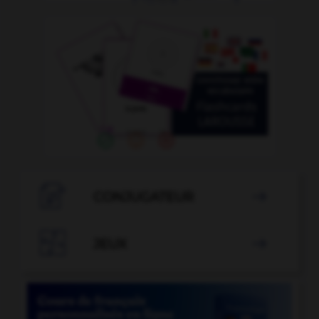

CONJUGATEUR


JEUX
