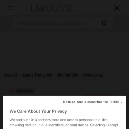
LAROUSSE

Toggle
navigation

Accueil
>
langue française
>
dictionnaire
>
rénover v.t.
rénover

verbe transitif
Conjugaison
Refuse and subscribe for 0.99€ >
(latin
renovare,
renouveler, de
novus,
nouveau)
We Care About Your Privacy
Remettre à neuf :
Rénover un appartement.
1.
We and our
1013
partners store and access personal data, like
Synonymes :
browsing data or unique identifiers, on your device. Selecting I Accept
rafraîchir - restaurer