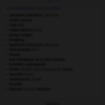
À DÉCOUVRIR DANS L'ENCYCLOPÉDIE
absorption intestinale
.
[MÉDECINE]
centre nerveux.
Code civil.
criquet pélerin
.
[FAUNE]
groupe sanguin.
Hongkong
.
hypertonie musculaire
.
[MÉDECINE]
e
Internationale
(III
).
Irlande
.
Jeux Olympiques de la Grèce antique
.
le théâtre contemporain.
Lénine
.
Vladimir Ilitch Oulianov, dit
Lénine
.
manchot
.
[FAUNE]
ornithorynque
.
[FAUNE]
Picardie
.
Rabelais
.
François
Rabelais
.
OUTILS