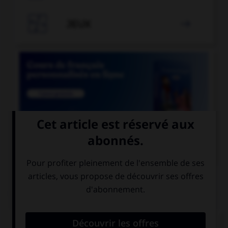

JEUX


COURS DE FRANÇAIS
QUIZ
Lequel de ces mots a un accent différent ?