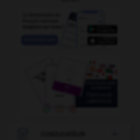

CONJUGATEUR
