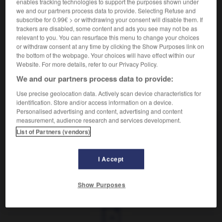
enables tracking technologies to support the purposes shown under
we and our partners process data to provide. Selecting Refuse and
Transformer quelque chose en l'améliorant :
Rénover
2.
subscribe for 0.99€ > or withdrawing your consent will disable them. If
les méthodes pédagogiques.
trackers are disabled, some content and ads you see may not be as
relevant to you. You can resurface this menu to change your choices
Synonymes :
or withdraw consent at any time by clicking the Show Purposes link on
rajeunir -
réformer
-
renouveler
-
transformer
the bottom of the webpage. Your choices will have effect within our
Website. For more details, refer to our Privacy Policy.
We and our partners process data to provide:
Use precise geolocation data. Actively scan device characteristics for
VOUS CHERCHEZ PEUT-ÊTRE
identification. Store and/or access information on a device.
Personalised advertising and content, advertising and content
measurement, audience research and services development.
rénover v.t.
List of Partners (vendors)
Remettre à neuf.
I Accept
novation
-
rénové
-
rénover
-
renseignement
-
re
Show Purposes
