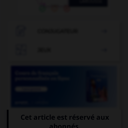

CONJUGATEUR


JEUX


COURS DE FRANÇAIS