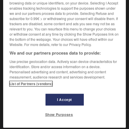
Littéraire.
Avec
pureté
, correction :
Écrire purement.
2.
browsing data or unique identifiers, on your device. Selecting I Accept
Synonymes :
enables tracking technologies to support the purposes shown under
bien
-
correctement
we and our partners process data to provide. Selecting Refuse and
subscribe for 0.99€ > or withdrawing your consent will disable them. If
trackers are disabled, some content and ads you see may not be as
relevant to you. You can resurface this menu to change your choices
or withdraw consent at any time by clicking the Show Purposes link on
the bottom of the webpage. Your choices will have effect within our
VOUS CHERCHEZ PEUT-ÊTRE
Website. For more details, refer to our Privacy Policy.
We and our partners process data to provide:
purement adv.
Use precise geolocation data. Actively scan device characteristics for
Uniquement, exclusivement.
identification. Store and/or access information on a device.
Personalised advertising and content, advertising and content
Purement (et simplement)
measurement, audience research and services development.
List of Partners (vendors)

EXPRESSIONS
I Accept
Purement (et simplement),
sans réserve ni condition :
Show Purposes
Ceci est purement et simplement ridicule.