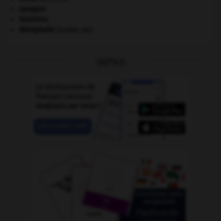
synapse.
tourisme.
Westphalie
(traités de).
OUTILS