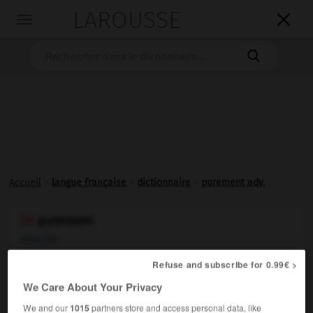
LAROUSSE

Toggle
navigation

Accueil
>
langue française
>
dictionnaire
>
purement adv.
purement

adverbe
(de pur)
Refuse and subscribe for 0.99€ >
Uniquement, exclusivement :
Une cause purement
1.
We Care About Your Privacy
fortuite.
We and our
1015
partners store and access personal data, like