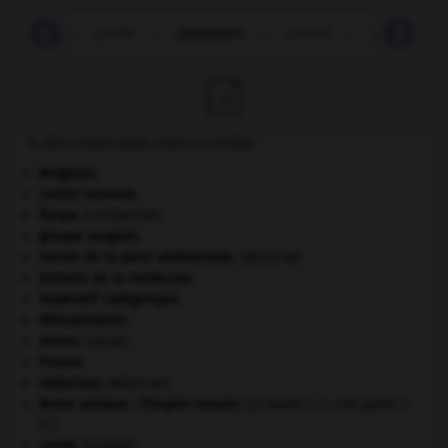
purée
-
purée
-
purement
-
pureté
-
purga
-

À DÉCOUVRIR DANS L'ENCYCLOPÉDIE
Belgique
.
centre nerveux.
Ésope
.
[LITTÉRATURE]
groupe sanguin.
hernie de la paroi abdominale
.
[MÉDECINE]
histoire de la médecine.
impératif catégorique.
Mésopotamie
.
morse
.
[FAUNE]
Prusse
.
réduction
.
[MÉDECINE]
Rome antique : l'Empire romain
.
[27 avant J.-C.-476 après J.-
C.]
santé.
.
[DOSSIER]