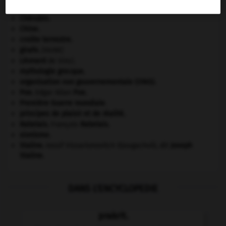
Carthage
.
Chérubin
.
Chine
.
croûte terrestre.
girafe
.
[FAUNE]
Léonard
de Vinci.
mythologie grecque.
organisation non gouvernementale (ONG).
Poe
.
Edgar Allan
Poe
.
Première Guerre mondiale
.
principes de plaisir et de réalité.
Rabelais
.
François
Rabelais
.
sionisme.
Staline
.
Iossif Vissarionovitch Djougachvili, dit
Joseph
Staline
.
DANS L'ENCYCLOPEDIE
prakrit.