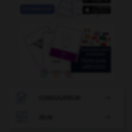

CONJUGATEUR


JEUX
