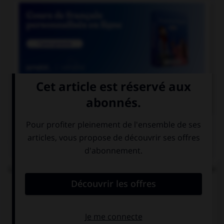

COURS DE FRANÇAIS
QUIZ
Lequel de ces mots n'est pas formé avec le préfixe
« mal » ?
malintentionné
malappris