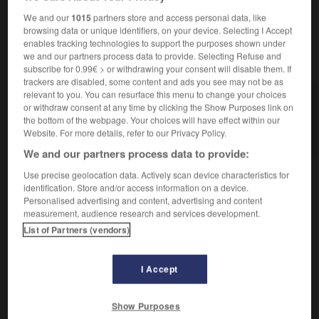
We and our
1015
partners store and access personal data, like
browsing data or unique identifiers, on your device. Selecting I Accept
enables tracking technologies to support the purposes shown under
we and our partners process data to provide. Selecting Refuse and
VOUS CHERCHEZ PEUT-ÊTRE
subscribe for 0.99€ > or withdrawing your consent will disable them. If
trackers are disabled, some content and ads you see may not be as
relevant to you. You can resurface this menu to change your choices
prakrit n.m.
or withdraw consent at any time by clicking the Show Purposes link on
Chacune des langues communes issues du
the bottom of the webpage. Your choices will have effect within our
sanskrit...
Website. For more details, refer to our Privacy Policy.
We and our partners process data to provide:
Use precise geolocation data. Actively scan device characteristics for
identification. Store and/or access information on a device.
prairial
-
prairie
-
prakrit
-
pralin
-
pralinage
-
Personalised advertising and content, advertising and content
measurement, audience research and services development.
List of Partners (vendors)

I Accept
À DÉCOUVRIR DANS L'ENCYCLOPÉDIE
Abraham
.
Show Purposes
Aliénor d'Aquitaine
.