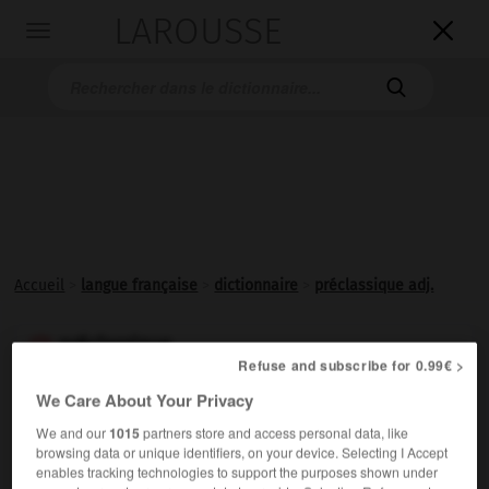
LAROUSSE

Toggle
navigation

Accueil
>
langue française
>
dictionnaire
>
préclassique adj.
préclassique

Refuse and subscribe for 0.99€ >
adjectif
We Care About Your Privacy
Antérieur à une période classique ; qui annonce celle-ci.
We and our
1015
partners store and access personal data, like
browsing data or unique identifiers, on your device. Selecting I Accept
enables tracking technologies to support the purposes shown under