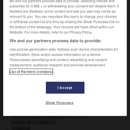
we and our partners process data to provide. Selecting Refuse and
VOUS CHERCHEZ PEUT-ÊTRE
subscribe for 0.99€ > or withdrawing your consent will disable them. If
trackers are disabled, some content and ads you see may not be as
relevant to you. You can resurface this menu to change your choices
or withdraw consent at any time by clicking the Show Purposes link on
préclassique adj.
the bottom of the webpage. Your choices will have effect within our
Antérieur à une période classique ; qui annonce
Website. For more details, refer to our Privacy Policy.
celle-ci.
We and our partners process data to provide:
Use precise geolocation data. Actively scan device characteristics for
identification. Store and/or access information on a device.
Personalised advertising and content, advertising and content
e
-
être_précité
-
préclassique
-
précoagulat
-
pré
measurement, audience research and services development.
List of Partners (vendors)

I Accept
À DÉCOUVRIR DANS L'ENCYCLOPÉDIE
Show Purposes
appareil génital.
critique littéraire.
hernie de la paroi abdominale
.
[MÉDECINE]
histoire de la médecine.
Hongkong
.