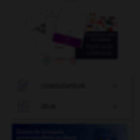

CONJUGATEUR


JEUX
