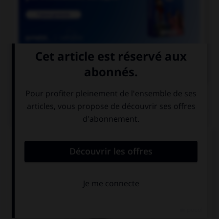

COURS DE FRANÇAIS
QUIZ
Lequel de ces substantifs masculins se finissant
par le son [oir] ne prend pas de « e » ?
direct…
ostens…
audit…