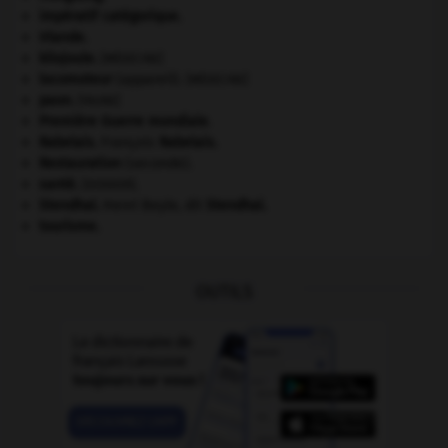
impératif catégorique.
Irlande
.
kilojoule.
[MÉDECINE]
locomoteur
(appareil).
[MÉDECINE]
paon
.
[FAUNE]
Première Guerre mondiale
.
Rabelais
.
François
Rabelais
.
Restauration
(seconde).
santé.
.
[DOSSIER]
Stendhal
.
Henri Beyle, dit
Stendhal
.
tourisme.
OUTILS