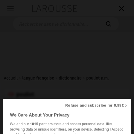
LAROUSSE

Toggle
navigation

Accueil
>
langue française
>
dictionnaire
>
pouliot n.m.
pouliot

nom masculin
Refuse and subscribe for 0.99€ >
(de poulie)
We Care About Your Privacy
Petit treuil horizontal, placé à l'arrière d'une charrette,
We and our
1015
partners store and access personal data, like
sur lequel s'enroule la corde liant le chargement.
browsing data or unique identifiers, on your device. Selecting I Accept