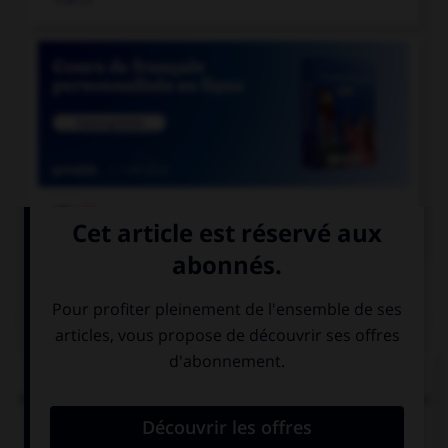

COURS DE FRANÇAIS
QUIZ
« Tachez de ne pas vous tacher ». Combien de
mots devraient porter un accent circonflexe dans
cette phrase ?