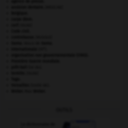
agence de presse.
avulsion dentaire
.
[MÉDECINE]
Belgique
.
carpe diem
.
cerf
.
[FAUNE]
Code civil.
contrebasse
.
[MUSIQUE]
Gama
.
Vasco de
Gama
.
e
Internationale
(III
).
organisation non gouvernementale (ONG).
Première Guerre mondiale
.
prêt-bail
(loi du).
termite
.
[FAUNE]
Togo
.
Versailles
(traité de).
Weber
.
Max
Weber
.
OUTILS