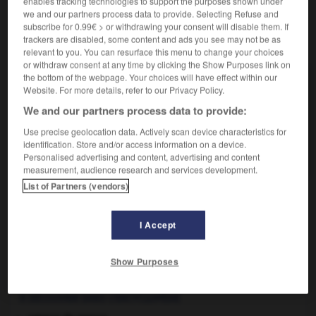
enables tracking technologies to support the purposes shown under
we and our partners process data to provide. Selecting Refuse and
subscribe for 0.99€ > or withdrawing your consent will disable them. If
trackers are disabled, some content and ads you see may not be as
VOUS CHERCHEZ PEUT-ÊTRE
relevant to you. You can resurface this menu to change your choices
or withdraw consent at any time by clicking the Show Purposes link on
the bottom of the webpage. Your choices will have effect within our
pouliot n.m.
Website. For more details, refer to our Privacy Policy.
Petit treuil horizontal, placé à l'arrière d'une
We and our partners process data to provide:
charrette, sur lequel s'enroule...
Use precise geolocation data. Actively scan device characteristics for
pouliot n.m.
identification. Store and/or access information on a device.
Nom usuel de la menthe.
Personalised advertising and content, advertising and content
measurement, audience research and services development.
List of Partners (vendors)
liner
-
poulinière
-
pouliot
-
pouliot
-
poulpe
-
I Accept

Show Purposes
À DÉCOUVRIR DANS L'ENCYCLOPÉDIE