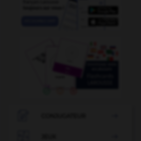

CONJUGATEUR


JEUX
