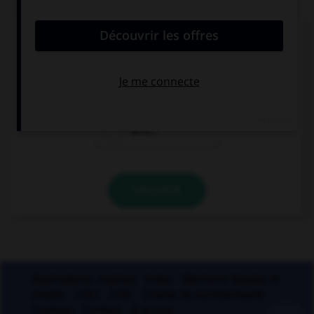
Quel mot ne se termine pas par « th » ?
bismut…
azimut…
zénit…
VALIDER
Applications mobiles
Index
Mentions légales et
crédits
CGU
CGV
Charte de confidentialité
Cookies
Contact
À la une