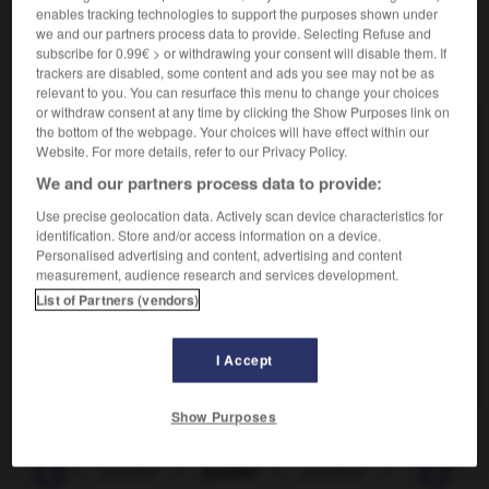
enables tracking technologies to support the purposes shown under
we and our partners process data to provide. Selecting Refuse and
subscribe for 0.99€ > or withdrawing your consent will disable them. If
VOUS CHERCHEZ PEUT-ÊTRE
trackers are disabled, some content and ads you see may not be as
relevant to you. You can resurface this menu to change your choices
or withdraw consent at any time by clicking the Show Purposes link on
poudré n.m.
the bottom of the webpage. Your choices will have effect within our
Website. For more details, refer to our Privacy Policy.
Procédé consistant à répandre l'émail, par
saupoudrage à l'aide d'un tamis, sur...
We and our partners process data to provide:
poudrer v.t.
Use precise geolocation data. Actively scan device characteristics for
Couvrir quelque chose d'une matière poudreuse.
identification. Store and/or access information on a device.
Personalised advertising and content, advertising and content
être poudré v. passif
measurement, audience research and services development.
Bleu poudré...
List of Partners (vendors)
poudrer (se) v.pr.
Se mettre de la poudre.
I Accept
Bleu poudré
Show Purposes
oudrage
-
poudre
-
poudré
-
poudrer
-
poudrerie