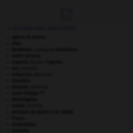

À DÉCOUVRIR DANS L'ENCYCLOPÉDIE
agence de presse.
atlas.
Beethoven
.
Ludwig van
Beethoven
.
centre nerveux.
Copernic
.
Nicolas
Copernic
.
eau.
.
[DOSSIER]
embarrure
.
[MÉDECINE]
Girondins
.
kilojoule.
[MÉDECINE]
er
Louis-Philippe I
.
Mérovingiens
.
monde.
.
[DOSSIER]
principes de plaisir et de réalité.
Prusse
.
Seldjoukides
.
sionisme.