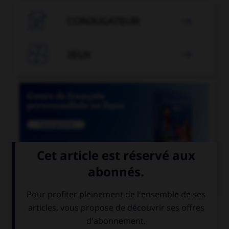

CONJUGATEUR


JEUX


COURS DE FRANÇAIS
QUIZ