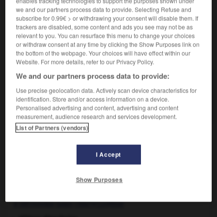
enables tracking technologies to support the purposes shown under
pesant parfois plusieurs dizaines de kilos et dont la
we and our partners process data to provide. Selecting Refuse and
chair jaune-orangé sert à faire des potages.
subscribe for 0.99€ > or withdrawing your consent will disable them. If
trackers are disabled, some content and ads you see may not be as
relevant to you. You can resurface this menu to change your choices
or withdraw consent at any time by clicking the Show Purposes link on
the bottom of the webpage. Your choices will have effect within our
VOUS CHERCHEZ PEUT-ÊTRE
Website. For more details, refer to our Privacy Policy.
We and our partners process data to provide:
potiron n.m.
Use precise geolocation data. Actively scan device characteristics for
Grosse courge présentant une tige coureuse, au
identification. Store and/or access information on a device.
fruit sphérique, côtelé...
Personalised advertising and content, advertising and content
measurement, audience research and services development.
List of Partners (vendors)
potinier
-
potion
-
potiron
-
potlatch
-
potomani
I Accept

Show Purposes
À DÉCOUVRIR DANS L'ENCYCLOPÉDIE