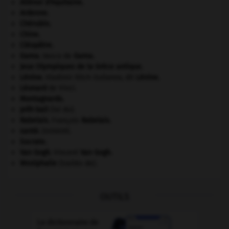
Aliénor d'Aquitaine
.
Ardenne
.
Chérubin
.
Chine
.
Cléopâtre
.
Gama
.
Vasco de
Gama
.
Jeux Olympiques de la Grèce antique
.
Lénine
.
Vladimir Ilitch Oulianov, dit
Lénine
.
Léonard
de Vinci.
Montagnards.
prêt-bail
(loi du).
Rabelais
.
François
Rabelais
.
santé.
.
[DOSSIER]
Socrate
.
Van Gogh
.
Vincent
Van Gogh
.
Westphalie
(traités de).
OUTILS