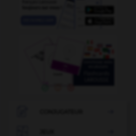

CONJUGATEUR


JEUX
