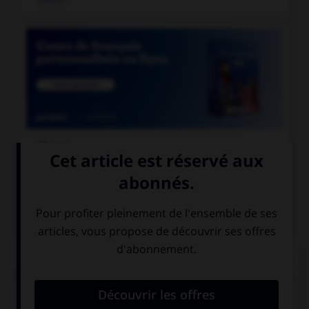

COURS DE FRANÇAIS
QUIZ
« Ma [foi], c'est la dernière [foi] que je vends du
[foi] dans la ville de [foi] » (comptine enfantine).
Combien y a-t-il de graphies du son [foi] ?