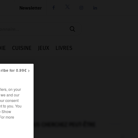
Newsletter




IE
CUISINE
JEUX
LIVRES
ribe for 0.99€ >
iers, on your
r we and our
our consent
t to you. You
he Show
 For more
VOUS CHERCHEZ PEUT-ÊTRE