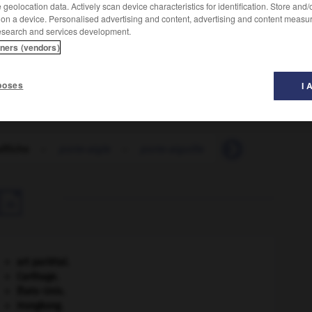
geolocation data. Actively scan device characteristics for identification. Store and
 on a device. Personalised advertising and content, advertising and content measu
esearch and services development.
tners (vendors)
s publicitaires.
poses
I 
affiche
-
porte-aigle
-
porte-aiguille
-
porte-aiguillon

art pariétal.
Carthage
.
États-Unis
.
Hongkong
.