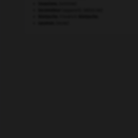
invasions.
[HISTOIRE]
locomoteur
(appareil).
[MÉDECINE]
Nietzsche
.
Friedrich
Nietzsche
.
saumon
.
[FAUNE]