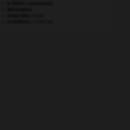
le théâtre contemporain.
Mérovingiens
.
orang-outan
.
[FAUNE]
surréalisme.
[LITTÉRATURE]