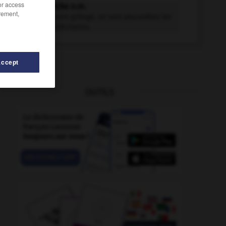
/or access
porte-affiche n.m.
rement,
Cadre, souvent grillagé, où sont placardées les
affiches publicitaires.
Accept
OUTILS
-
porte-amarre
-
porte-à-porte
-
porté
-
porte
-