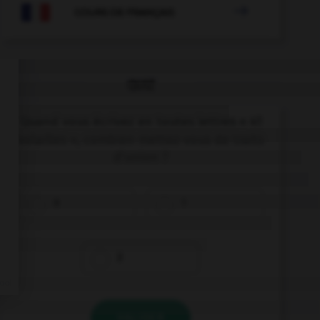

COURS DE FRANÇAIS
QUIZ
Quand vous écrivez en toutes lettres « 41
volailles », combien mettez-vous de traits
d'union ?
0
1
2
VALIDER