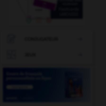

CONJUGATEUR


JEUX
