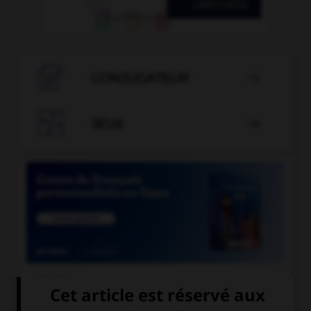

CONJUGATEUR


JEUX


COURS DE FRANÇAIS