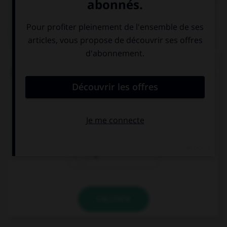
QUIZ
« Ma [foi], c'est la dernière [foi] que je vends du
[foi] dans la ville de [foi] » (comptine enfantine).
Combien y a-t-il de graphies du son [foi] ?
2
3
4
VALIDER