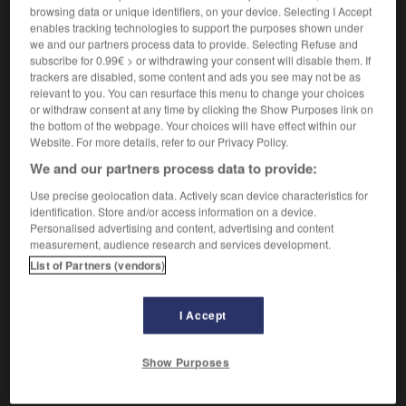
browsing data or unique identifiers, on your device. Selecting I Accept
enables tracking technologies to support the purposes shown under
we and our partners process data to provide. Selecting Refuse and
VOUS CHERCHEZ PEUT-ÊTRE
subscribe for 0.99€ > or withdrawing your consent will disable them. If
trackers are disabled, some content and ads you see may not be as
relevant to you. You can resurface this menu to change your choices
point-virgule n.m.
or withdraw consent at any time by clicking the Show Purposes link on
the bottom of the webpage. Your choices will have effect within our
Signe de ponctuation ( ;) qui sépare deux membres
Website. For more details, refer to our Privacy Policy.
de phrase...
We and our partners process data to provide:
AUTRES TRADUCTIONS
Use precise geolocation data. Actively scan device characteristics for
identification. Store and/or access information on a device.
Personalised advertising and content, advertising and content
Point et virgule
measurement, audience research and services development.
List of Partners (vendors)
I Accept

DIFFICULTÉS
ORTHOGRAPHE
Show Purposes
Plur. :
des points-virgules
.