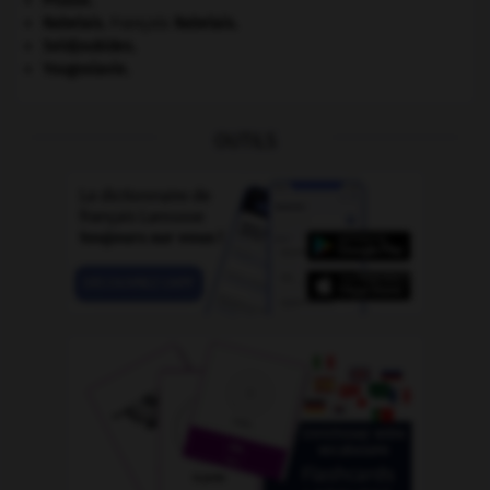
Prusse
.
Rabelais
.
François
Rabelais
.
Seldjoukides
.
Yougoslavie
.
OUTILS