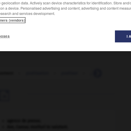
geolocation data. Actively scan device characteristics for identification. Store and
 on a device. Personalised advertising and content, advertising and content measu
esearch and services development.
tners (vendors)
tiquement supérieur au précédent.
poses
I 
uement
-
poétisation
-
poétiser
-
pogne
-
pogne

agence de presse.
Ave, Caesar, morituri te salutant
.