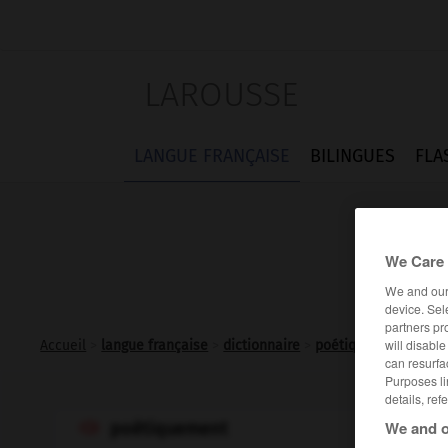
LAROUSSE
LANGUE FRANÇAISE
BILINGUES
FLA
We Care 
We and ou
device. Sel
partners pr
will disabl
Accueil
>
langue française
>
dictionnaire
>
poétiquement adv.
can resurfa
Purposes li
details, ref
We and o
poétiquement
