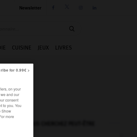
Newsletter




IE
CUISINE
JEUX
LIVRES
ribe for 0.99€ >
iers, on your
r we and our
our consent
t to you. You
he Show
 For more
VOUS CHERCHEZ PEUT-ÊTRE