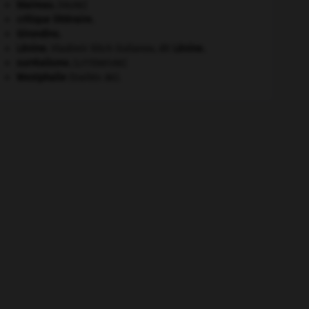
blaireau
.
[FAUNE]
critique littéraire.
Girondins
.
Lénine
.
Vladimir Ilitch Oulianov, dit
Lénine
.
surréalisme.
[LITTÉRATURE]
Westphalie
(traités de).