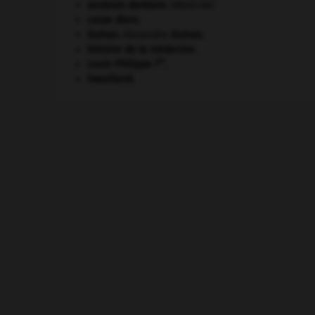
avulsion dentaire
.
[MÉDECINE]
carpe diem
.
Dumas
.
Alexandre
Dumas
.
histoire de la médecine.
er
Louis-Philippe I
.
Swaziland
.