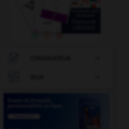

CONJUGATEUR


JEUX
