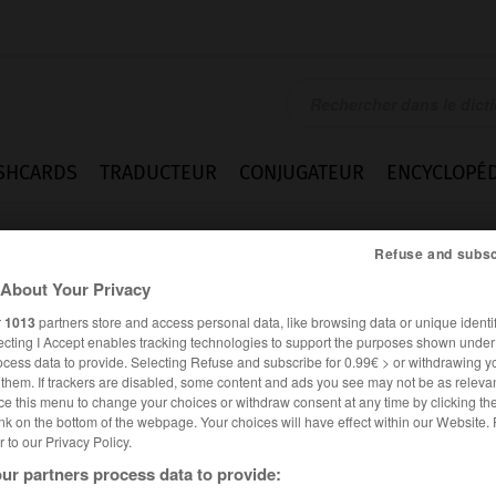
SHCARDS
TRADUCTEUR
CONJUGATEUR
ENCYCLOPÉD
Refuse and subsc
About Your Privacy
r
1013
partners store and access personal data, like browsing data or unique identif
ecting I Accept enables tracking technologies to support the purposes shown unde
ocess data to provide. Selecting Refuse and subscribe for 0.99€ > or withdrawing y
e them. If trackers are disabled, some content and ads you see may not be as relevan
ce this menu to change your choices or withdraw consent at any time by clicking t
nk on the bottom of the webpage. Your choices will have effect within our Website.
er to our Privacy Policy.
ur partners process data to provide: