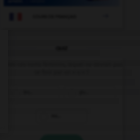

COURS DE FRANÇAIS
QUIZ
Parmi ces noms féminins, lequel ne devrait pas
se finir par un « u » ?
bru…
glu…
mu…